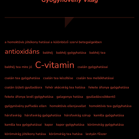
a homoktövis jótékony hatásai a különböző szervi betegségekben
antioxidáns
babhéj
babhéj gyógyhatása
babhéj tea
C-vitamin
babhéj tea mire jó
csalán gyógyhatásai
csalán tea gyógyhatása
csalán tea készítése
csalán tea mellékhatásai
csalán ízületi gyulladásra
fehér akácvirág tea hatása
fekete áfonya gyógyhatása
fekete áfonya levél gyógyhatása
galagonya hatása
gyulladáscsökkentő
gyógynövény puffadás ellen
homoktövis ellenjavallat
homoktövis tea gyógyhatása
hársfavirág
hársfavirág gyógyhatása
hársfavirág szirup
kamilla gyógyhatása
kamilla tea gyógyhatásai
kapor
kapor gyógyhatása
körömvirág gyógyhatása
körömvirág jótékony hatása
körömvirág tea hatása
lestyán fűszer