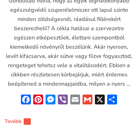
Gondoltad volna, hogy az egyik leghatékonyabb
egészségvédő szuperélelmiszer ott lapul szinte
minden zöldségesnél, ráadásul fillérekért
beszerezhető? A cékla hatásai a szervezetre
egészen elképesztőek, élettani szempontból
kiemelkedő növényről beszélünk. Akár nyersen,
levét kifacsarva, akár sütve vagy főzve fogyasztod,
rengeteget tehetsz vele a vitalitásodért. Ebben a
cikkben részletesen körbejárjuk, miért érdemes
beépítened a mindennapjaidba, milyen a nyers …
Facebook
Pinterest
Messenger
Viber
Email
Gmail
X
Oss
meg
Tovább