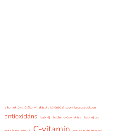
a homoktövis jótékony hatásai a különböző szervi betegségekben
antioxidáns
babhéj
babhéj gyógyhatása
babhéj tea
C-vitamin
babhéj tea mire jó
csalán gyógyhatásai