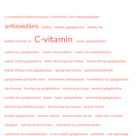
a homoktövis jótékony hatásai a különböző szervi betegségekben
antioxidáns
babhéj
babhéj gyógyhatása
babhéj tea
C-vitamin
babhéj tea mire jó
csalán gyógyhatásai
csalán tea gyógyhatása
csalán tea készítése
csalán tea mellékhatásai
csalán ízületi gyulladásra
fehér akácvirág tea hatása
fekete áfonya gyógyhatása
fekete áfonya levél gyógyhatása
galagonya hatása
gyulladáscsökkentő
gyógynövény puffadás ellen
homoktövis ellenjavallat
homoktövis tea gyógyhatása
hársfavirág
hársfavirág gyógyhatása
hársfavirág szirup
kamilla gyógyhatása
kamilla tea gyógyhatásai
kapor
kapor gyógyhatása
körömvirág gyógyhatása
körömvirág jótékony hatása
körömvirág tea hatása
lestyán fűszer
lestyán gyógyhatása
lestyán hatása
menstruációs vérzés
mibe való a lestyán
nyugtató
nyírfalevél tea hatása
nyírfalevél tea jótékony hatása
nyírfalevél tea mellékhatásai
orvosi székfű gyógyhatása
puffadás
szív egészsége