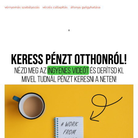
vérnyomás szabályozás
vérzés csillapítás
áfonya gyógyhatása