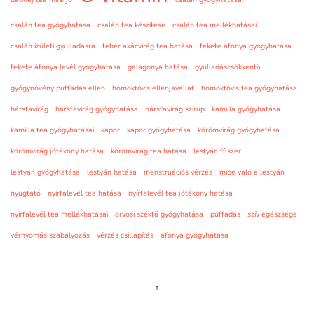
csalán tea gyógyhatása
csalán tea készítése
csalán tea mellékhatásai
csalán ízületi gyulladásra
fehér akácvirág tea hatása
fekete áfonya gyógyhatása
fekete áfonya levél gyógyhatása
galagonya hatása
gyulladáscsökkentő
gyógynövény puffadás ellen
homoktövis ellenjavallat
homoktövis tea gyógyhatása
hársfavirág
hársfavirág gyógyhatása
hársfavirág szirup
kamilla gyógyhatása
kamilla tea gyógyhatásai
kapor
kapor gyógyhatása
körömvirág gyógyhatása
körömvirág jótékony hatása
körömvirág tea hatása
lestyán fűszer
lestyán gyógyhatása
lestyán hatása
menstruációs vérzés
mibe való a lestyán
nyugtató
nyírfalevél tea hatása
nyírfalevél tea jótékony hatása
nyírfalevél tea mellékhatásai
orvosi székfű gyógyhatása
puffadás
szív egészsége
vérnyomás szabályozás
vérzés csillapítás
áfonya gyógyhatása