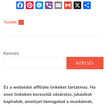
Facebook
Pinterest
Messenger
Viber
Email
Gmail
X
Oss
meg
Tovább
Keresés
KERESÉS
Ez a weboldal affiliate linkeket tartalmaz. Ha
ezen linkeken keresztül vásárolsz, jutalékot
kaphatok, amellyel támogatod a munkámat,