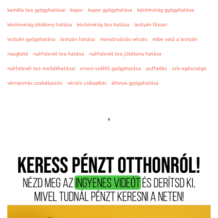
kamilla tea gyógyhatásai
kapor
kapor gyógyhatása
körömvirág gyógyhatása
körömvirág jótékony hatása
körömvirág tea hatása
lestyán fűszer
lestyán gyógyhatása
lestyán hatása
menstruációs vérzés
mibe való a lestyán
nyugtató
nyírfalevél tea hatása
nyírfalevél tea jótékony hatása
nyírfalevél tea mellékhatásai
orvosi székfű gyógyhatása
puffadás
szív egészsége
vérnyomás szabályozás
vérzés csillapítás
áfonya gyógyhatása