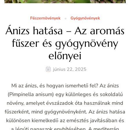
Fűszernövények
Gyógynövények
Ánizs hatása – Az aromás
fűszer és gyógynövény
előnyei
június 22, 2025
Mi az ánizs, és hogyan ismerhető fel? Az ánizs
(Pimpinella anisum) egy különleges és sokoldalú
növény, amelyet évszázadok óta használnak mind
fűszerként, mind gyógynövényként. Az ánizs hatása
különösen kiemelkedő az emésztés javításában és
a légúti panaszok enyhítésében. A mediterrán