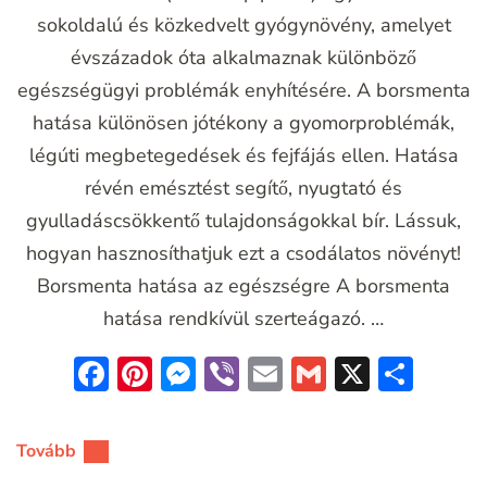
sokoldalú és közkedvelt gyógynövény, amelyet
évszázadok óta alkalmaznak különböző
egészségügyi problémák enyhítésére. A borsmenta
hatása különösen jótékony a gyomorproblémák,
légúti megbetegedések és fejfájás ellen. Hatása
révén emésztést segítő, nyugtató és
gyulladáscsökkentő tulajdonságokkal bír. Lássuk,
hogyan hasznosíthatjuk ezt a csodálatos növényt!
Borsmenta hatása az egészségre A borsmenta
hatása rendkívül szerteágazó. …
Facebook
Pinterest
Messenger
Viber
Email
Gmail
X
Oss
meg
Tovább