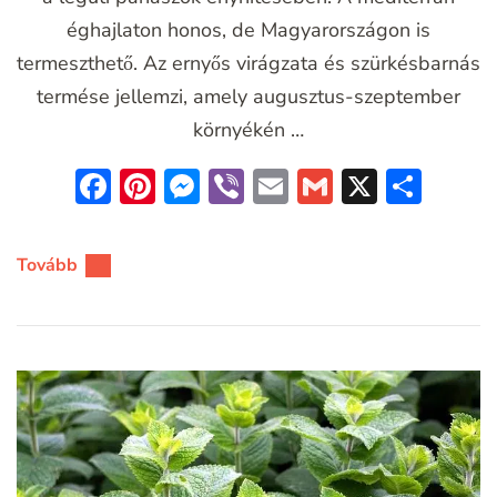
éghajlaton honos, de Magyarországon is
termeszthető. Az ernyős virágzata és szürkésbarnás
termése jellemzi, amely augusztus-szeptember
környékén …
Facebook
Pinterest
Messenger
Viber
Email
Gmail
X
Oss
meg
Tovább