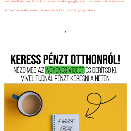
nyírfalevél tea mellékhatásai
orvosi székfű gyógyhatása
puffadás
szív egészsége
vérnyomás szabályozás
vérzés csillapítás
áfonya gyógyhatása