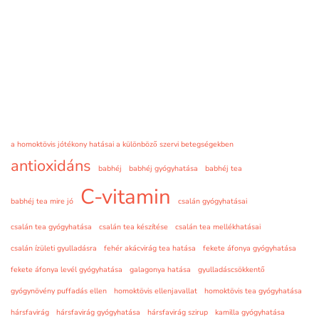
a homoktövis jótékony hatásai a különböző szervi betegségekben
antioxidáns
babhéj
babhéj gyógyhatása
babhéj tea
C-vitamin
babhéj tea mire jó
csalán gyógyhatásai
csalán tea gyógyhatása
csalán tea készítése
csalán tea mellékhatásai
csalán ízületi gyulladásra
fehér akácvirág tea hatása
fekete áfonya gyógyhatása
fekete áfonya levél gyógyhatása
galagonya hatása
gyulladáscsökkentő
gyógynövény puffadás ellen
homoktövis ellenjavallat
homoktövis tea gyógyhatása
hársfavirág
hársfavirág gyógyhatása
hársfavirág szirup
kamilla gyógyhatása