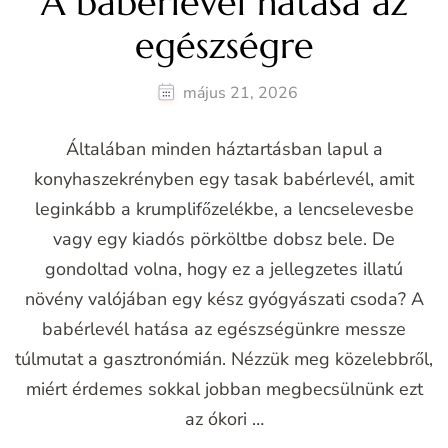
A babérlevél hatása az
egészségre
május 21, 2026
Általában minden háztartásban lapul a
konyhaszekrényben egy tasak babérlevél, amit
leginkább a krumplifőzelékbe, a lencselevesbe
vagy egy kiadós pörköltbe dobsz bele. De
gondoltad volna, hogy ez a jellegzetes illatú
növény valójában egy kész gyógyászati csoda? A
babérlevél hatása az egészségünkre messze
túlmutat a gasztronómián. Nézzük meg közelebbről,
miért érdemes sokkal jobban megbecsülnünk ezt
az ókori …