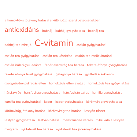
a homoktövis jótékony hatásai a különböző szervi betegségekben
antioxidáns
babhéj
babhéj gyógyhatása
babhéj tea
C-vitamin
babhéj tea mire jó
csalán gyógyhatásai
csalán tea gyógyhatása
csalán tea készítése
csalán tea mellékhatásai
csalán ízületi gyulladásra
fehér akácvirág tea hatása
fekete áfonya gyógyhatása
fekete áfonya levél gyógyhatása
galagonya hatása
gyulladáscsökkentő
gyógynövény puffadás ellen
homoktövis ellenjavallat
homoktövis tea gyógyhatása
hársfavirág
hársfavirág gyógyhatása
hársfavirág szirup
kamilla gyógyhatása
kamilla tea gyógyhatásai
kapor
kapor gyógyhatása
körömvirág gyógyhatása
körömvirág jótékony hatása
körömvirág tea hatása
lestyán fűszer
lestyán gyógyhatása
lestyán hatása
menstruációs vérzés
mibe való a lestyán
nyugtató
nyírfalevél tea hatása
nyírfalevél tea jótékony hatása