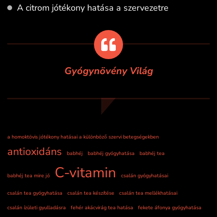
A citrom jótékony hatása a szervezetre
Gyógynövény Világ
a homoktövis jótékony hatásai a különböző szervi betegségekben
antioxidáns
babhéj
babhéj gyógyhatása
babhéj tea
C-vitamin
babhéj tea mire jó
csalán gyógyhatásai
csalán tea gyógyhatása
csalán tea készítése
csalán tea mellékhatásai
csalán ízületi gyulladásra
fehér akácvirág tea hatása
fekete áfonya gyógyhatása