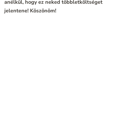
anélkül, hogy ez neked többletköltséget
jelentene!
Köszönöm!