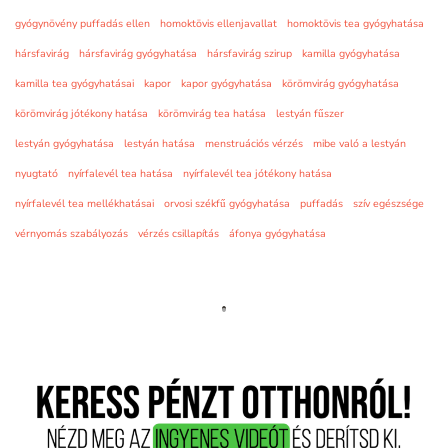
gyógynövény puffadás ellen
homoktövis ellenjavallat
homoktövis tea gyógyhatása
hársfavirág
hársfavirág gyógyhatása
hársfavirág szirup
kamilla gyógyhatása
kamilla tea gyógyhatásai
kapor
kapor gyógyhatása
körömvirág gyógyhatása
körömvirág jótékony hatása
körömvirág tea hatása
lestyán fűszer
lestyán gyógyhatása
lestyán hatása
menstruációs vérzés
mibe való a lestyán
nyugtató
nyírfalevél tea hatása
nyírfalevél tea jótékony hatása
nyírfalevél tea mellékhatásai
orvosi székfű gyógyhatása
puffadás
szív egészsége
vérnyomás szabályozás
vérzés csillapítás
áfonya gyógyhatása