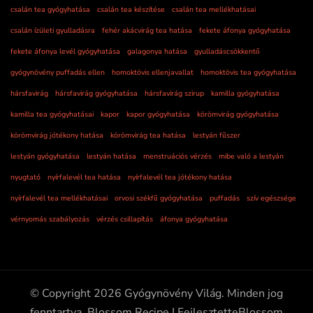
csalán tea gyógyhatása
csalán tea készítése
csalán tea mellékhatásai
csalán ízületi gyulladásra
fehér akácvirág tea hatása
fekete áfonya gyógyhatása
fekete áfonya levél gyógyhatása
galagonya hatása
gyulladáscsökkentő
gyógynövény puffadás ellen
homoktövis ellenjavallat
homoktövis tea gyógyhatása
hársfavirág
hársfavirág gyógyhatása
hársfavirág szirup
kamilla gyógyhatása
kamilla tea gyógyhatásai
kapor
kapor gyógyhatása
körömvirág gyógyhatása
körömvirág jótékony hatása
körömvirág tea hatása
lestyán fűszer
lestyán gyógyhatása
lestyán hatása
menstruációs vérzés
mibe való a lestyán
nyugtató
nyírfalevél tea hatása
nyírfalevél tea jótékony hatása
nyírfalevél tea mellékhatásai
orvosi székfű gyógyhatása
puffadás
szív egészsége
vérnyomás szabályozás
vérzés csillapítás
áfonya gyógyhatása
© Copyright 2026
Gyógynövény Világ
. Minden jog
fenntartva.
Blossom Recipe | Fejlesztette
Blossom