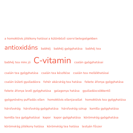
a homoktövis jótékony hatásai a különböző szervi betegségekben
antioxidáns
babhéj
babhéj gyógyhatása
babhéj tea
C-vitamin
babhéj tea mire jó
csalán gyógyhatásai
csalán tea gyógyhatása
csalán tea készítése
csalán tea mellékhatásai
csalán ízületi gyulladásra
fehér akácvirág tea hatása
fekete áfonya gyógyhatása
fekete áfonya levél gyógyhatása
galagonya hatása
gyulladáscsökkentő
gyógynövény puffadás ellen
homoktövis ellenjavallat
homoktövis tea gyógyhatása
hársfavirág
hársfavirág gyógyhatása
hársfavirág szirup
kamilla gyógyhatása
kamilla tea gyógyhatásai
kapor
kapor gyógyhatása
körömvirág gyógyhatása
körömvirág jótékony hatása
körömvirág tea hatása
lestyán fűszer