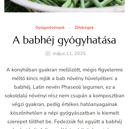
Gyógynövények
Zöldségek
A babhéj gyógyhatása
május 11, 2025
A konyhában gyakran mellőzött, mégis figyelemre
méltó kincs rejlik a bab növény hüvelyében: a
babhéj. Latin nevén Phaseoli legumen, ez a
sokoldalú növényi rész nem csupán a komposztban
végzi gyakran, pedig értékes hatóanyagainak
köszönhetően a népi gyógyászatban is kiemelt
szerepet tölthet be. Fedezzük fel együtt a babhéj