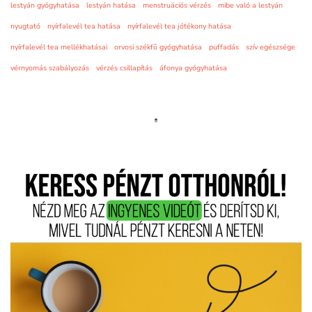
lestyán gyógyhatása
lestyán hatása
menstruációs vérzés
mibe való a lestyán
nyugtató
nyírfalevél tea hatása
nyírfalevél tea jótékony hatása
nyírfalevél tea mellékhatásai
orvosi székfű gyógyhatása
puffadás
szív egészsége
vérnyomás szabályozás
vérzés csillapítás
áfonya gyógyhatása