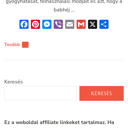
gyógyhatását, felhasználási módjait és azt, hogy a
babhéj …
Facebook
Pinterest
Messenger
Viber
Email
Gmail
X
Oss
meg
Tovább
Keresés
KERESÉS
Ez a weboldal affiliate linkeket tartalmaz. Ha