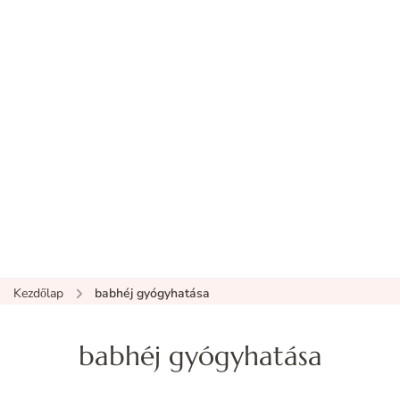
Kezdőlap
babhéj gyógyhatása
babhéj gyógyhatása