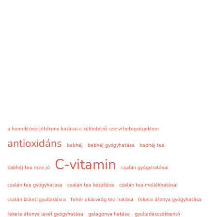
a homoktövis jótékony hatásai a különböző szervi betegségekben
antioxidáns
babhéj
babhéj gyógyhatása
babhéj tea
C-vitamin
babhéj tea mire jó
csalán gyógyhatásai
csalán tea gyógyhatása
csalán tea készítése
csalán tea mellékhatásai
csalán ízületi gyulladásra
fehér akácvirág tea hatása
fekete áfonya gyógyhatása
fekete áfonya levél gyógyhatása
galagonya hatása
gyulladáscsökkentő