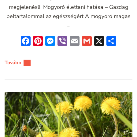
megjelenésű. Mogyoró élettani hatása – Gazdag
beltartalommal az egészségért A mogyoró magas
…
Facebook
Pinterest
Messenger
Viber
Email
Gmail
X
Oss
meg
Tovább