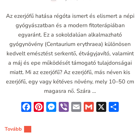
Az ezerjófű hatása régóta ismert és elismert a népi
gyógyászatban és a modern fitoterápiában
egyaránt. Ez a sokoldalúan alkalmazható
gyógynövény (Centaurium erythraea) különösen
kedvelt emésztést serkentő, étvágyjavító, valamint
a máj és epe működését támogató tulajdonságai
miatt. Mi az ezerjófű? Az ezerjófű, más néven kis
ezerjófű, egy vagy kétéves növény, mely 10–50 cm
magasra nő. Szára …
Facebook
Pinterest
Messenger
Viber
Email
Gmail
X
Oss
meg
Tovább