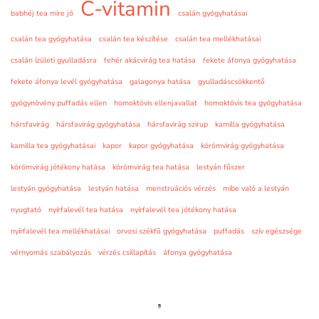
C-vitamin
babhéj tea mire jó
csalán gyógyhatásai
csalán tea gyógyhatása
csalán tea készítése
csalán tea mellékhatásai
csalán ízületi gyulladásra
fehér akácvirág tea hatása
fekete áfonya gyógyhatása
fekete áfonya levél gyógyhatása
galagonya hatása
gyulladáscsökkentő
gyógynövény puffadás ellen
homoktövis ellenjavallat
homoktövis tea gyógyhatása
hársfavirág
hársfavirág gyógyhatása
hársfavirág szirup
kamilla gyógyhatása
kamilla tea gyógyhatásai
kapor
kapor gyógyhatása
körömvirág gyógyhatása
körömvirág jótékony hatása
körömvirág tea hatása
lestyán fűszer
lestyán gyógyhatása
lestyán hatása
menstruációs vérzés
mibe való a lestyán
nyugtató
nyírfalevél tea hatása
nyírfalevél tea jótékony hatása
nyírfalevél tea mellékhatásai
orvosi székfű gyógyhatása
puffadás
szív egészsége
vérnyomás szabályozás
vérzés csillapítás
áfonya gyógyhatása