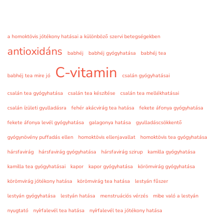
a homoktövis jótékony hatásai a különböző szervi betegségekben
antioxidáns
babhéj
babhéj gyógyhatása
babhéj tea
C-vitamin
babhéj tea mire jó
csalán gyógyhatásai
csalán tea gyógyhatása
csalán tea készítése
csalán tea mellékhatásai
csalán ízületi gyulladásra
fehér akácvirág tea hatása
fekete áfonya gyógyhatása
fekete áfonya levél gyógyhatása
galagonya hatása
gyulladáscsökkentő
gyógynövény puffadás ellen
homoktövis ellenjavallat
homoktövis tea gyógyhatása
hársfavirág
hársfavirág gyógyhatása
hársfavirág szirup
kamilla gyógyhatása
kamilla tea gyógyhatásai
kapor
kapor gyógyhatása
körömvirág gyógyhatása
körömvirág jótékony hatása
körömvirág tea hatása
lestyán fűszer
lestyán gyógyhatása
lestyán hatása
menstruációs vérzés
mibe való a lestyán
nyugtató
nyírfalevél tea hatása
nyírfalevél tea jótékony hatása