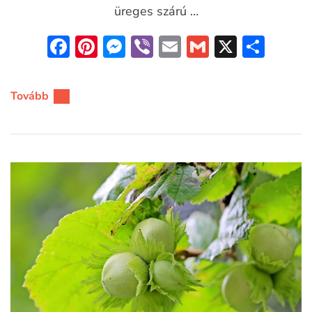
üreges szárú …
Facebook
Pinterest
Messenger
Viber
Email
Gmail
X
Oss
meg
Tovább