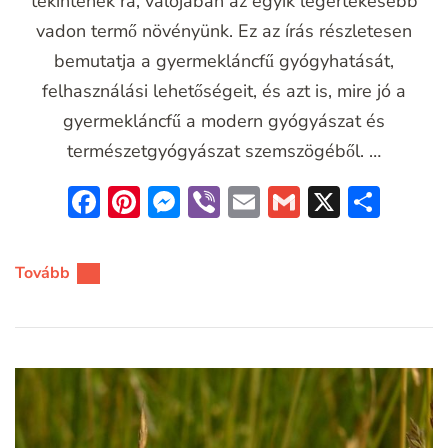
tekintenek rá, valójában az egyik legértékesebb
vadon termő növényünk. Ez az írás részletesen
bemutatja a gyermekláncfű gyógyhatását,
felhasználási lehetőségeit, és azt is, mire jó a
gyermekláncfű a modern gyógyászat és
természetgyógyászat szemszögéből. …
Facebook
Pinterest
Messenger
Viber
Email
Gmail
X
Oss
meg
Tovább