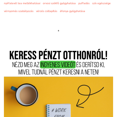
nyírfalevél tea mellékhatásai
orvosi székfű gyógyhatása
puffadás
szív egészsége
vérnyomás szabályozás
vérzés csillapítás
áfonya gyógyhatása