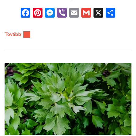
Facebook
Pinterest
Messenger
Viber
Email
Gmail
X
Oss
meg
Tovább