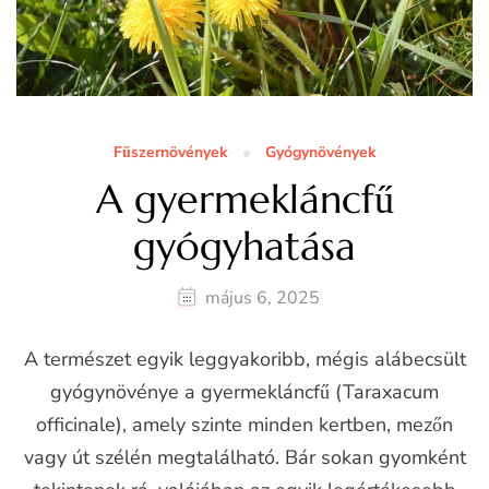
Fűszernövények
Gyógynövények
A gyermekláncfű
gyógyhatása
május 6, 2025
A természet egyik leggyakoribb, mégis alábecsült
gyógynövénye a gyermekláncfű (Taraxacum
officinale), amely szinte minden kertben, mezőn
vagy út szélén megtalálható. Bár sokan gyomként