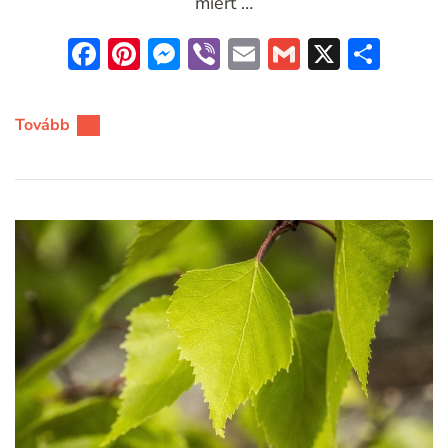
miért …
Facebook
Pinterest
Messenger
Viber
Email
Gmail
X
Oss
meg
Tovább