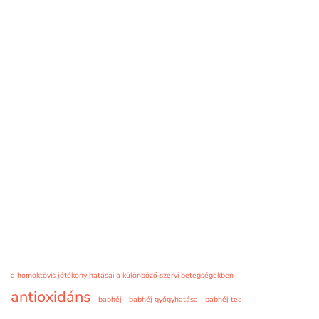
a homoktövis jótékony hatásai a különböző szervi betegségekben
antioxidáns
babhéj
babhéj gyógyhatása
babhéj tea