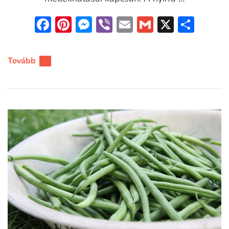
Facebook
Pinterest
Messenger
Viber
Email
Gmail
X
Oss
meg
Tovább