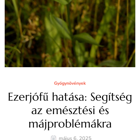
Gyógynövények
Ezerjófű hatása: Segítség
az emésztési és
májproblémákra
május 6, 2025