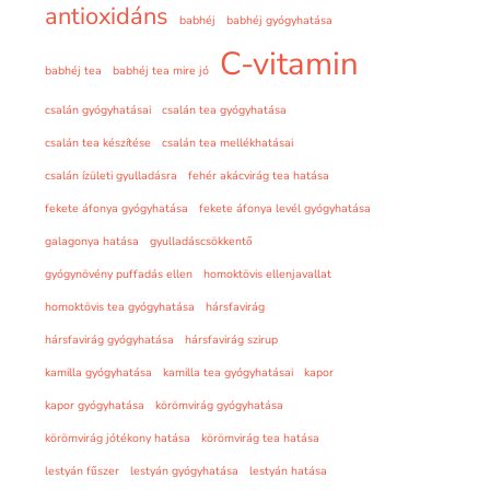
antioxidáns
babhéj
babhéj gyógyhatása
C-vitamin
babhéj tea
babhéj tea mire jó
csalán gyógyhatásai
csalán tea gyógyhatása
csalán tea készítése
csalán tea mellékhatásai
csalán ízületi gyulladásra
fehér akácvirág tea hatása
fekete áfonya gyógyhatása
fekete áfonya levél gyógyhatása
galagonya hatása
gyulladáscsökkentő
gyógynövény puffadás ellen
homoktövis ellenjavallat
homoktövis tea gyógyhatása
hársfavirág
hársfavirág gyógyhatása
hársfavirág szirup
kamilla gyógyhatása
kamilla tea gyógyhatásai
kapor
kapor gyógyhatása
körömvirág gyógyhatása
körömvirág jótékony hatása
körömvirág tea hatása
lestyán fűszer
lestyán gyógyhatása
lestyán hatása