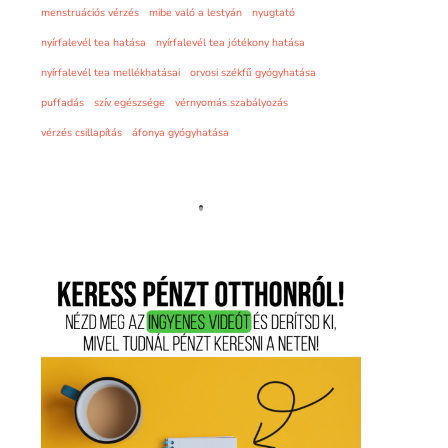
menstruációs vérzés
mibe való a lestyán
nyugtató
nyírfalevél tea hatása
nyírfalevél tea jótékony hatása
nyírfalevél tea mellékhatásai
orvosi székfű gyógyhatása
puffadás
szív egészsége
vérnyomás szabályozás
vérzés csillapítás
áfonya gyógyhatása