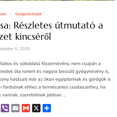
nyek
Gyógynövények
a: Részletes útmutató a
et kincséről
október 5, 2025
illatos és sokoldalú fűszernövény, nem csupán a
zredek óta ismert és nagyra becsült gyógynövény is,
kony hatásait már az ókori egyiptomiak és görögök is
en fordulnak ehhez a természetes csodaszerhez, ha
 vannak, szeretnének jobban …
book
terest
Messenger
Viber
Email
Gmail
X
Ossza
meg