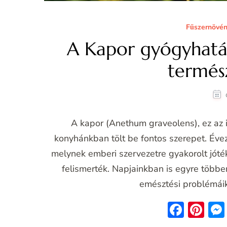
Fűszernövé
A Kapor gyógyhatás
termész
A kapor (Anethum graveolens), ez az 
konyhánkban tölt be fontos szerepet. Éve
melynek emberi szervezetre gyakorolt jóté
felismerték. Napjainkban is egyre több
emésztési problémáik
Face
Pin