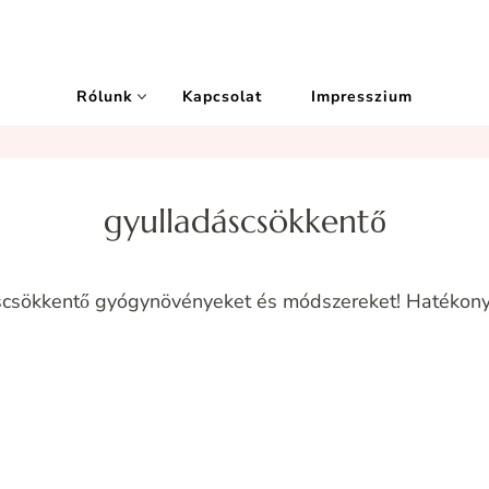
Rólunk
Kapcsolat
Impresszium
gyulladáscsökkentő
áscsökkentő gyógynövényeket és módszereket! Hatékony