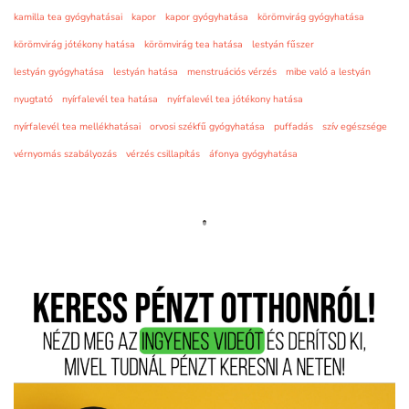
kamilla tea gyógyhatásai
kapor
kapor gyógyhatása
körömvirág gyógyhatása
körömvirág jótékony hatása
körömvirág tea hatása
lestyán fűszer
lestyán gyógyhatása
lestyán hatása
menstruációs vérzés
mibe való a lestyán
nyugtató
nyírfalevél tea hatása
nyírfalevél tea jótékony hatása
nyírfalevél tea mellékhatásai
orvosi székfű gyógyhatása
puffadás
szív egészsége
vérnyomás szabályozás
vérzés csillapítás
áfonya gyógyhatása