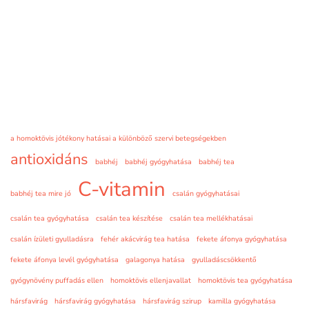
a homoktövis jótékony hatásai a különböző szervi betegségekben
antioxidáns
babhéj
babhéj gyógyhatása
babhéj tea
C-vitamin
babhéj tea mire jó
csalán gyógyhatásai
csalán tea gyógyhatása
csalán tea készítése
csalán tea mellékhatásai
csalán ízületi gyulladásra
fehér akácvirág tea hatása
fekete áfonya gyógyhatása
fekete áfonya levél gyógyhatása
galagonya hatása
gyulladáscsökkentő
gyógynövény puffadás ellen
homoktövis ellenjavallat
homoktövis tea gyógyhatása
hársfavirág
hársfavirág gyógyhatása
hársfavirág szirup
kamilla gyógyhatása