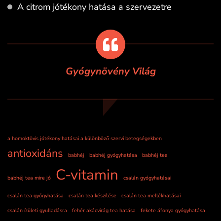
A citrom jótékony hatása a szervezetre
Gyógynövény Világ
a homoktövis jótékony hatásai a különböző szervi betegségekben
antioxidáns
babhéj
babhéj gyógyhatása
babhéj tea
C-vitamin
babhéj tea mire jó
csalán gyógyhatásai
csalán tea gyógyhatása
csalán tea készítése
csalán tea mellékhatásai
csalán ízületi gyulladásra
fehér akácvirág tea hatása
fekete áfonya gyógyhatása