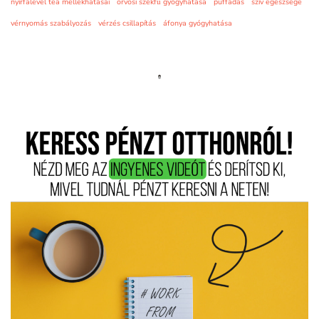
nyírfalevél tea mellékhatásai
orvosi székfű gyógyhatása
puffadás
szív egészsége
vérnyomás szabályozás
vérzés csillapítás
áfonya gyógyhatása