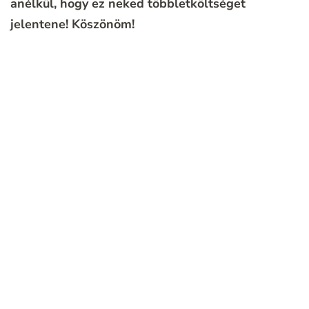
anélkül, hogy ez neked többletköltséget
jelentene!
Köszönöm!