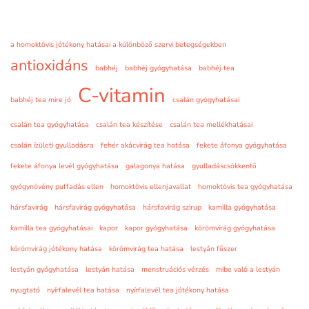
a homoktövis jótékony hatásai a különböző szervi betegségekben
antioxidáns
babhéj
babhéj gyógyhatása
babhéj tea
C-vitamin
babhéj tea mire jó
csalán gyógyhatásai
csalán tea gyógyhatása
csalán tea készítése
csalán tea mellékhatásai
csalán ízületi gyulladásra
fehér akácvirág tea hatása
fekete áfonya gyógyhatása
fekete áfonya levél gyógyhatása
galagonya hatása
gyulladáscsökkentő
gyógynövény puffadás ellen
homoktövis ellenjavallat
homoktövis tea gyógyhatása
hársfavirág
hársfavirág gyógyhatása
hársfavirág szirup
kamilla gyógyhatása
kamilla tea gyógyhatásai
kapor
kapor gyógyhatása
körömvirág gyógyhatása
körömvirág jótékony hatása
körömvirág tea hatása
lestyán fűszer
lestyán gyógyhatása
lestyán hatása
menstruációs vérzés
mibe való a lestyán
nyugtató
nyírfalevél tea hatása
nyírfalevél tea jótékony hatása