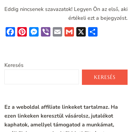
Eddig nincsenek szavazatok! Legyen Ön az első, aki
értékeli ezt a bejegyzést.
Facebook
Pinterest
Messenger
Viber
Email
Gmail
X
Ossza
meg
Keresés
KERESÉS
Ez a weboldal affiliate linkeket tartalmaz. Ha
ezen linkeken keresztül vásárolsz, jutalékot
kaphatok, amellyel támogatod a munkámat,