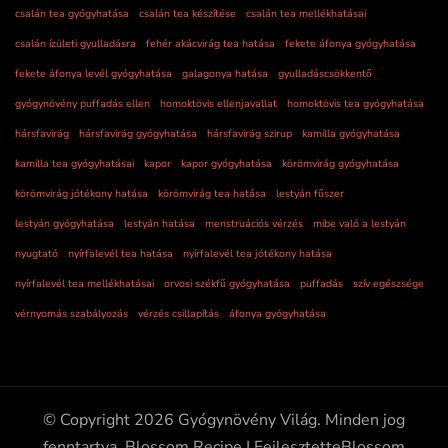
csalán tea gyógyhatása
csalán tea készítése
csalán tea mellékhatásai
csalán ízületi gyulladásra
fehér akácvirág tea hatása
fekete áfonya gyógyhatása
fekete áfonya levél gyógyhatása
galagonya hatása
gyulladáscsökkentő
gyógynövény puffadás ellen
homoktövis ellenjavallat
homoktövis tea gyógyhatása
hársfavirág
hársfavirág gyógyhatása
hársfavirág szirup
kamilla gyógyhatása
kamilla tea gyógyhatásai
kapor
kapor gyógyhatása
körömvirág gyógyhatása
körömvirág jótékony hatása
körömvirág tea hatása
lestyán fűszer
lestyán gyógyhatása
lestyán hatása
menstruációs vérzés
mibe való a lestyán
nyugtató
nyírfalevél tea hatása
nyírfalevél tea jótékony hatása
nyírfalevél tea mellékhatásai
orvosi székfű gyógyhatása
puffadás
szív egészsége
vérnyomás szabályozás
vérzés csillapítás
áfonya gyógyhatása
© Copyright 2026
Gyógynövény Világ
. Minden jog
fenntartva.
Blossom Recipe | Fejlesztette
Blossom