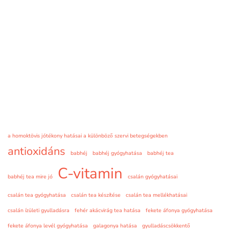
a homoktövis jótékony hatásai a különböző szervi betegségekben
antioxidáns
babhéj
babhéj gyógyhatása
babhéj tea
C-vitamin
babhéj tea mire jó
csalán gyógyhatásai
csalán tea gyógyhatása
csalán tea készítése
csalán tea mellékhatásai
csalán ízületi gyulladásra
fehér akácvirág tea hatása
fekete áfonya gyógyhatása
fekete áfonya levél gyógyhatása
galagonya hatása
gyulladáscsökkentő