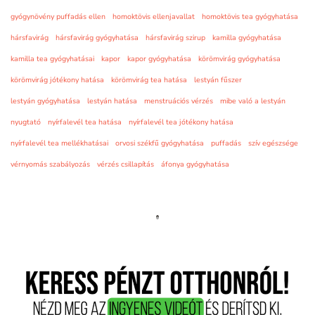
gyógynövény puffadás ellen
homoktövis ellenjavallat
homoktövis tea gyógyhatása
hársfavirág
hársfavirág gyógyhatása
hársfavirág szirup
kamilla gyógyhatása
kamilla tea gyógyhatásai
kapor
kapor gyógyhatása
körömvirág gyógyhatása
körömvirág jótékony hatása
körömvirág tea hatása
lestyán fűszer
lestyán gyógyhatása
lestyán hatása
menstruációs vérzés
mibe való a lestyán
nyugtató
nyírfalevél tea hatása
nyírfalevél tea jótékony hatása
nyírfalevél tea mellékhatásai
orvosi székfű gyógyhatása
puffadás
szív egészsége
vérnyomás szabályozás
vérzés csillapítás
áfonya gyógyhatása