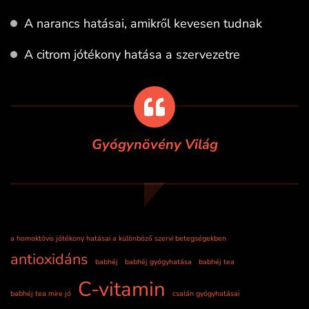
A narancs hatásai, amikről kevesen tudnak
A citrom jótékony hatása a szervezetre
Gyógynövény Világ
a homoktövis jótékony hatásai a különböző szervi betegségekben
antioxidáns
babhéj
babhéj gyógyhatása
babhéj tea
C-vitamin
babhéj tea mire jó
csalán gyógyhatásai