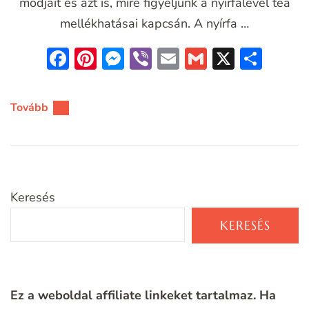
módjait és azt is, mire figyeljünk a nyírfalevél tea
mellékhatásai kapcsán. A nyírfa …
Facebook
Pinterest
Messenger
Viber
Email
Gmail
X
Oss
meg
Tovább
Keresés
KERESÉS
Ez a weboldal affiliate linkeket tartalmaz. Ha