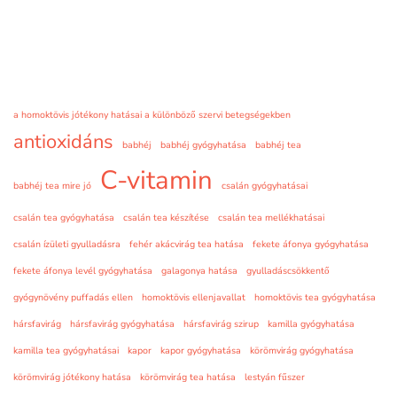
a homoktövis jótékony hatásai a különböző szervi betegségekben
antioxidáns
babhéj
babhéj gyógyhatása
babhéj tea
C-vitamin
babhéj tea mire jó
csalán gyógyhatásai
csalán tea gyógyhatása
csalán tea készítése
csalán tea mellékhatásai
csalán ízületi gyulladásra
fehér akácvirág tea hatása
fekete áfonya gyógyhatása
fekete áfonya levél gyógyhatása
galagonya hatása
gyulladáscsökkentő
gyógynövény puffadás ellen
homoktövis ellenjavallat
homoktövis tea gyógyhatása
hársfavirág
hársfavirág gyógyhatása
hársfavirág szirup
kamilla gyógyhatása
kamilla tea gyógyhatásai
kapor
kapor gyógyhatása
körömvirág gyógyhatása
körömvirág jótékony hatása
körömvirág tea hatása
lestyán fűszer