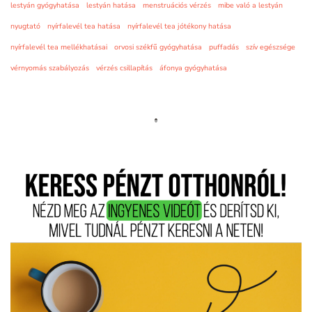
lestyán gyógyhatása
lestyán hatása
menstruációs vérzés
mibe való a lestyán
nyugtató
nyírfalevél tea hatása
nyírfalevél tea jótékony hatása
nyírfalevél tea mellékhatásai
orvosi székfű gyógyhatása
puffadás
szív egészsége
vérnyomás szabályozás
vérzés csillapítás
áfonya gyógyhatása