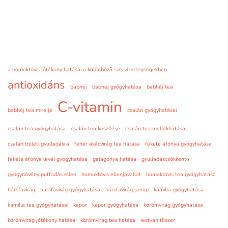
a homoktövis jótékony hatásai a különböző szervi betegségekben
antioxidáns
babhéj
babhéj gyógyhatása
babhéj tea
C-vitamin
babhéj tea mire jó
csalán gyógyhatásai
csalán tea gyógyhatása
csalán tea készítése
csalán tea mellékhatásai
csalán ízületi gyulladásra
fehér akácvirág tea hatása
fekete áfonya gyógyhatása
fekete áfonya levél gyógyhatása
galagonya hatása
gyulladáscsökkentő
gyógynövény puffadás ellen
homoktövis ellenjavallat
homoktövis tea gyógyhatása
hársfavirág
hársfavirág gyógyhatása
hársfavirág szirup
kamilla gyógyhatása
kamilla tea gyógyhatásai
kapor
kapor gyógyhatása
körömvirág gyógyhatása
körömvirág jótékony hatása
körömvirág tea hatása
lestyán fűszer