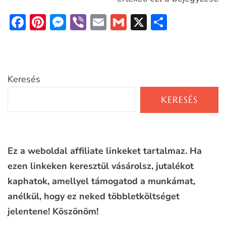
Facebook
Pinterest
Messenger
Viber
Email
Gmail
X
Ossza
meg
Keresés
KERESÉS
Ez a weboldal affiliate linkeket tartalmaz. Ha
ezen linkeken keresztül vásárolsz, jutalékot
kaphatok, amellyel támogatod a munkámat,
anélkül, hogy ez neked többletköltséget
jelentene!
Köszönöm!