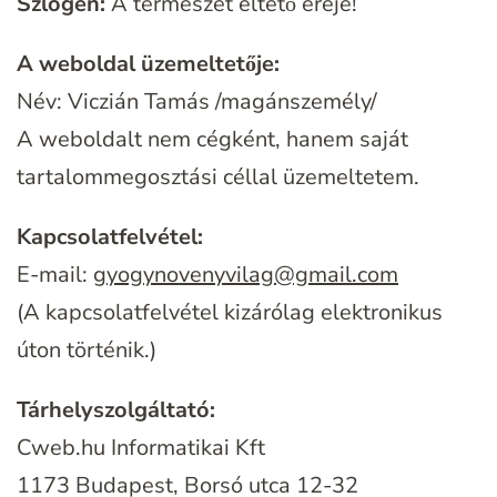
Szlogen:
A természet éltető ereje!
A weboldal üzemeltetője:
Név: Viczián Tamás /magánszemély/
A weboldalt nem cégként, hanem saját
tartalommegosztási céllal üzemeltetem.
Kapcsolatfelvétel:
E-mail:
gyogynovenyvilag@gmail.com
(A kapcsolatfelvétel kizárólag elektronikus
úton történik.)
Tárhelyszolgáltató:
Cweb.hu Informatikai Kft
1173 Budapest, Borsó utca 12-32