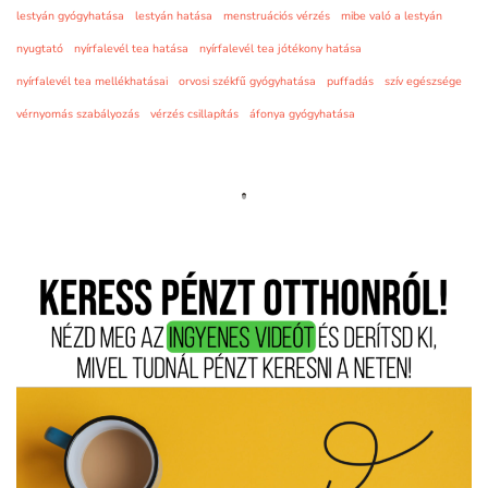
lestyán gyógyhatása
lestyán hatása
menstruációs vérzés
mibe való a lestyán
nyugtató
nyírfalevél tea hatása
nyírfalevél tea jótékony hatása
nyírfalevél tea mellékhatásai
orvosi székfű gyógyhatása
puffadás
szív egészsége
vérnyomás szabályozás
vérzés csillapítás
áfonya gyógyhatása