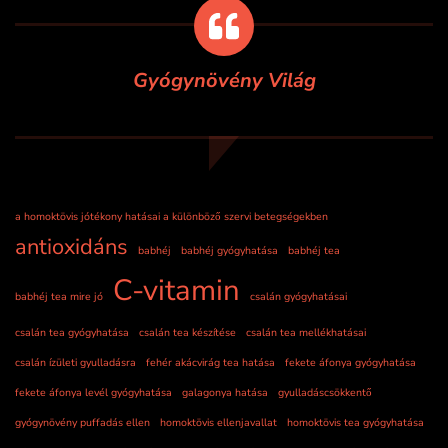
Gyógynövény Világ
a homoktövis jótékony hatásai a különböző szervi betegségekben
antioxidáns
babhéj
babhéj gyógyhatása
babhéj tea
C-vitamin
babhéj tea mire jó
csalán gyógyhatásai
csalán tea gyógyhatása
csalán tea készítése
csalán tea mellékhatásai
csalán ízületi gyulladásra
fehér akácvirág tea hatása
fekete áfonya gyógyhatása
fekete áfonya levél gyógyhatása
galagonya hatása
gyulladáscsökkentő
gyógynövény puffadás ellen
homoktövis ellenjavallat
homoktövis tea gyógyhatása