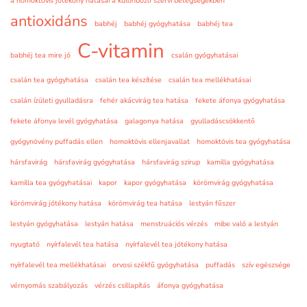
a homoktövis jótékony hatásai a különböző szervi betegségekben
antioxidáns
babhéj
babhéj gyógyhatása
babhéj tea
C-vitamin
babhéj tea mire jó
csalán gyógyhatásai
csalán tea gyógyhatása
csalán tea készítése
csalán tea mellékhatásai
csalán ízületi gyulladásra
fehér akácvirág tea hatása
fekete áfonya gyógyhatása
fekete áfonya levél gyógyhatása
galagonya hatása
gyulladáscsökkentő
gyógynövény puffadás ellen
homoktövis ellenjavallat
homoktövis tea gyógyhatása
hársfavirág
hársfavirág gyógyhatása
hársfavirág szirup
kamilla gyógyhatása
kamilla tea gyógyhatásai
kapor
kapor gyógyhatása
körömvirág gyógyhatása
körömvirág jótékony hatása
körömvirág tea hatása
lestyán fűszer
lestyán gyógyhatása
lestyán hatása
menstruációs vérzés
mibe való a lestyán
nyugtató
nyírfalevél tea hatása
nyírfalevél tea jótékony hatása
nyírfalevél tea mellékhatásai
orvosi székfű gyógyhatása
puffadás
szív egészsége
vérnyomás szabályozás
vérzés csillapítás
áfonya gyógyhatása