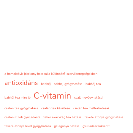
a homoktövis jótékony hatásai a különböző szervi betegségekben
antioxidáns
babhéj
babhéj gyógyhatása
babhéj tea
C-vitamin
babhéj tea mire jó
csalán gyógyhatásai
csalán tea gyógyhatása
csalán tea készítése
csalán tea mellékhatásai
csalán ízületi gyulladásra
fehér akácvirág tea hatása
fekete áfonya gyógyhatása
fekete áfonya levél gyógyhatása
galagonya hatása
gyulladáscsökkentő