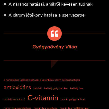
A narancs hatásai, amikről kevesen tudnak
A citrom jótékony hatása a szervezetre
Gyógynövény Világ
a homoktövis jótékony hatásai a különböző szervi betegségekben
antioxidáns
babhéj
babhéj gyógyhatása
babhéj tea
C-vitamin
babhéj tea mire jó
csalán gyógyhatásai
csalán tea gyógyhatása
csalán tea készítése
csalán tea mellékhatásai