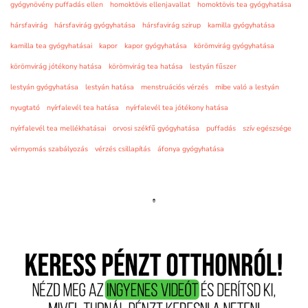
gyógynövény puffadás ellen
homoktövis ellenjavallat
homoktövis tea gyógyhatása
hársfavirág
hársfavirág gyógyhatása
hársfavirág szirup
kamilla gyógyhatása
kamilla tea gyógyhatásai
kapor
kapor gyógyhatása
körömvirág gyógyhatása
körömvirág jótékony hatása
körömvirág tea hatása
lestyán fűszer
lestyán gyógyhatása
lestyán hatása
menstruációs vérzés
mibe való a lestyán
nyugtató
nyírfalevél tea hatása
nyírfalevél tea jótékony hatása
nyírfalevél tea mellékhatásai
orvosi székfű gyógyhatása
puffadás
szív egészsége
vérnyomás szabályozás
vérzés csillapítás
áfonya gyógyhatása