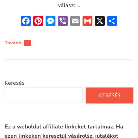
válasz: …
Facebook
Pinterest
Messenger
Viber
Email
Gmail
X
Oss
meg
Tovább
Keresés
KERESÉS
Ez a weboldal affiliate linkeket tartalmaz. Ha
ezen linkeken keresztül vásárolsz, jutalékot