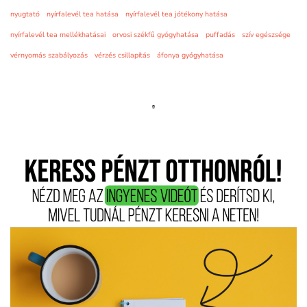
nyugtató
nyírfalevél tea hatása
nyírfalevél tea jótékony hatása
nyírfalevél tea mellékhatásai
orvosi székfű gyógyhatása
puffadás
szív egészsége
vérnyomás szabályozás
vérzés csillapítás
áfonya gyógyhatása