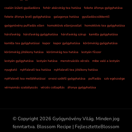
csalán ízületi gyulladásra
fehér akácvirág tea hatása
fekete áfonya gyógyhatása
fekete áfonya levél gyógyhatása
galagonya hatása
gyulladáscsökkentő
gyógynövény puffadás ellen
homoktövis ellenjavallat
homoktövis tea gyógyhatása
hársfavirág
hársfavirág gyógyhatása
hársfavirág szirup
kamilla gyógyhatása
kamilla tea gyógyhatásai
kapor
kapor gyógyhatása
körömvirág gyógyhatása
körömvirág jótékony hatása
körömvirág tea hatása
lestyán fűszer
lestyán gyógyhatása
lestyán hatása
menstruációs vérzés
mibe való a lestyán
nyugtató
nyírfalevél tea hatása
nyírfalevél tea jótékony hatása
nyírfalevél tea mellékhatásai
orvosi székfű gyógyhatása
puffadás
szív egészsége
vérnyomás szabályozás
vérzés csillapítás
áfonya gyógyhatása
© Copyright 2026
Gyógynövény Világ
. Minden jog
fenntartva.
Blossom Recipe | Fejlesztette
Blossom