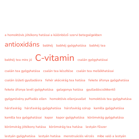
a homoktövis jótékony hatásai a különböző szervi betegségekben
antioxidáns
babhéj
babhéj gyógyhatása
babhéj tea
C-vitamin
babhéj tea mire jó
csalán gyógyhatásai
csalán tea gyógyhatása
csalán tea készítése
csalán tea mellékhatásai
csalán ízületi gyulladásra
fehér akácvirág tea hatása
fekete áfonya gyógyhatása
fekete áfonya levél gyógyhatása
galagonya hatása
gyulladáscsökkentő
gyógynövény puffadás ellen
homoktövis ellenjavallat
homoktövis tea gyógyhatása
hársfavirág
hársfavirág gyógyhatása
hársfavirág szirup
kamilla gyógyhatása
kamilla tea gyógyhatásai
kapor
kapor gyógyhatása
körömvirág gyógyhatása
körömvirág jótékony hatása
körömvirág tea hatása
lestyán fűszer
lestyán gyógyhatása
lestyán hatása
menstruációs vérzés
mibe való a lestyán