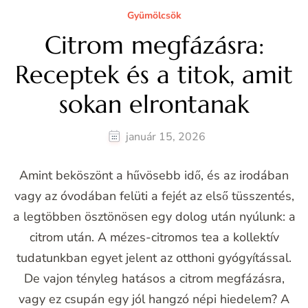
Gyümölcsök
Citrom megfázásra:
Receptek és a titok, amit
sokan elrontanak
január 15, 2026
Amint beköszönt a hűvösebb idő, és az irodában
vagy az óvodában felüti a fejét az első tüsszentés,
a legtöbben ösztönösen egy dolog után nyúlunk: a
citrom után. A mézes-citromos tea a kollektív
tudatunkban egyet jelent az otthoni gyógyítással.
De vajon tényleg hatásos a citrom megfázásra,
vagy ez csupán egy jól hangzó népi hiedelem? A