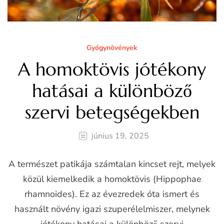
Gyógynövények
A homoktövis jótékony
hatásai a különböző
szervi betegségekben
június 19, 2025
A természet patikája számtalan kincset rejt, melyek
közül kiemelkedik a homoktövis (Hippophae
rhamnoides). Ez az évezredek óta ismert és
használt növény igazi szuperélelmiszer, melynek
jótékony hatásai a különböző szervi