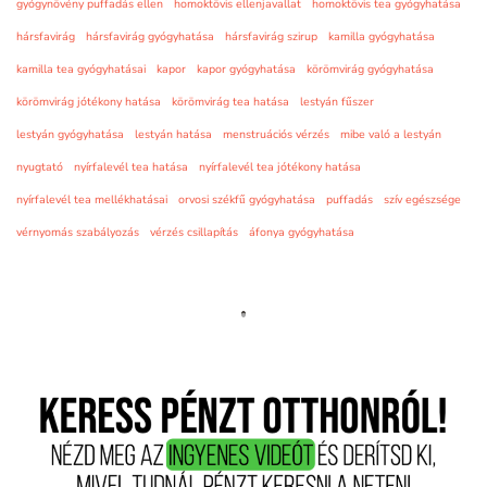
gyógynövény puffadás ellen
homoktövis ellenjavallat
homoktövis tea gyógyhatása
hársfavirág
hársfavirág gyógyhatása
hársfavirág szirup
kamilla gyógyhatása
kamilla tea gyógyhatásai
kapor
kapor gyógyhatása
körömvirág gyógyhatása
körömvirág jótékony hatása
körömvirág tea hatása
lestyán fűszer
lestyán gyógyhatása
lestyán hatása
menstruációs vérzés
mibe való a lestyán
nyugtató
nyírfalevél tea hatása
nyírfalevél tea jótékony hatása
nyírfalevél tea mellékhatásai
orvosi székfű gyógyhatása
puffadás
szív egészsége
vérnyomás szabályozás
vérzés csillapítás
áfonya gyógyhatása