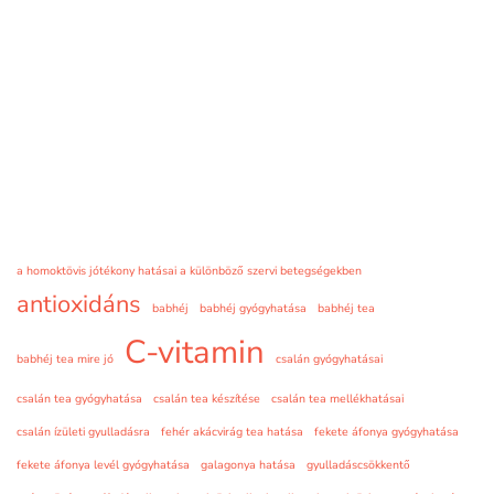
a homoktövis jótékony hatásai a különböző szervi betegségekben
antioxidáns
babhéj
babhéj gyógyhatása
babhéj tea
C-vitamin
babhéj tea mire jó
csalán gyógyhatásai
csalán tea gyógyhatása
csalán tea készítése
csalán tea mellékhatásai
csalán ízületi gyulladásra
fehér akácvirág tea hatása
fekete áfonya gyógyhatása
fekete áfonya levél gyógyhatása
galagonya hatása
gyulladáscsökkentő