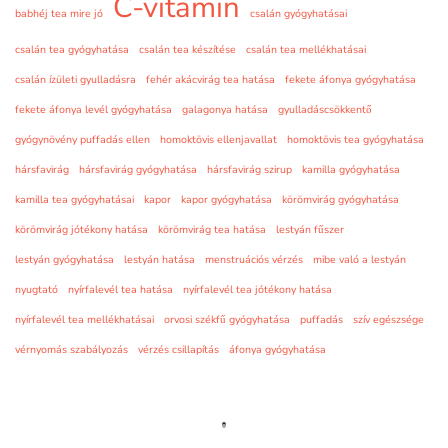
C-vitamin
babhéj tea mire jó
csalán gyógyhatásai
csalán tea gyógyhatása
csalán tea készítése
csalán tea mellékhatásai
csalán ízületi gyulladásra
fehér akácvirág tea hatása
fekete áfonya gyógyhatása
fekete áfonya levél gyógyhatása
galagonya hatása
gyulladáscsökkentő
gyógynövény puffadás ellen
homoktövis ellenjavallat
homoktövis tea gyógyhatása
hársfavirág
hársfavirág gyógyhatása
hársfavirág szirup
kamilla gyógyhatása
kamilla tea gyógyhatásai
kapor
kapor gyógyhatása
körömvirág gyógyhatása
körömvirág jótékony hatása
körömvirág tea hatása
lestyán fűszer
lestyán gyógyhatása
lestyán hatása
menstruációs vérzés
mibe való a lestyán
nyugtató
nyírfalevél tea hatása
nyírfalevél tea jótékony hatása
nyírfalevél tea mellékhatásai
orvosi székfű gyógyhatása
puffadás
szív egészsége
vérnyomás szabályozás
vérzés csillapítás
áfonya gyógyhatása