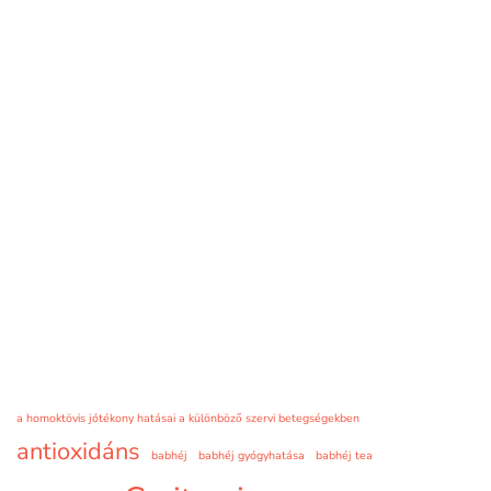
a homoktövis jótékony hatásai a különböző szervi betegségekben
antioxidáns
babhéj
babhéj gyógyhatása
babhéj tea