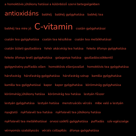
a homoktövis jótékony hatásai a különböző szervi betegségekben
antioxidáns
babhéj
babhéj gyógyhatása
babhéj tea
C-vitamin
babhéj tea mire jó
csalán gyógyhatásai
csalán tea gyógyhatása
csalán tea készítése
csalán tea mellékhatásai
csalán ízületi gyulladásra
fehér akácvirág tea hatása
fekete áfonya gyógyhatása
fekete áfonya levél gyógyhatása
galagonya hatása
gyulladáscsökkentő
gyógynövény puffadás ellen
homoktövis ellenjavallat
homoktövis tea gyógyhatása
hársfavirág
hársfavirág gyógyhatása
hársfavirág szirup
kamilla gyógyhatása
kamilla tea gyógyhatásai
kapor
kapor gyógyhatása
körömvirág gyógyhatása
körömvirág jótékony hatása
körömvirág tea hatása
lestyán fűszer
lestyán gyógyhatása
lestyán hatása
menstruációs vérzés
mibe való a lestyán
nyugtató
nyírfalevél tea hatása
nyírfalevél tea jótékony hatása
nyírfalevél tea mellékhatásai
orvosi székfű gyógyhatása
puffadás
szív egészsége
vérnyomás szabályozás
vérzés csillapítás
áfonya gyógyhatása