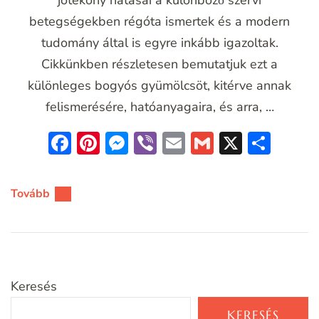
betegségekben régóta ismertek és a modern
tudomány által is egyre inkább igazoltak.
Cikkünkben részletesen bemutatjuk ezt a
különleges bogyós gyümölcsöt, kitérve annak
felismerésére, hatóanyagaira, és arra, …
Facebook
Pinterest
Messenger
Viber
Email
Gmail
X
Oss
meg
Tovább
Keresés
KERESÉS