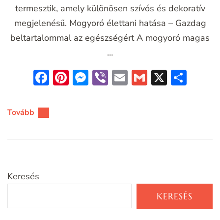
termesztik, amely különösen szívós és dekoratív
megjelenésű. Mogyoró élettani hatása – Gazdag
beltartalommal az egészségért A mogyoró magas
…
Facebook
Pinterest
Messenger
Viber
Email
Gmail
X
Oss
meg
Tovább
Keresés
KERESÉS