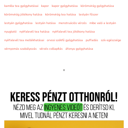
kamilla tea gyógyhatásai
kapor
kapor gyógyhatása
körömvirág gyógyhatása
körömvirág jótékony hatása
körömvirág tea hatása
lestyán fűszer
lestyán gyógyhatása
lestyán hatása
menstruációs vérzés
mibe való a lestyán
nyugtató
nyírfalevél tea hatása
nyírfalevél tea jótékony hatása
nyírfalevél tea mellékhatásai
orvosi székfű gyógyhatása
puffadás
szív egészsége
vérnyomás szabályozás
vérzés csillapítás
áfonya gyógyhatása