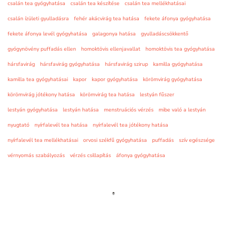
csalán tea gyógyhatása
csalán tea készítése
csalán tea mellékhatásai
csalán ízületi gyulladásra
fehér akácvirág tea hatása
fekete áfonya gyógyhatása
fekete áfonya levél gyógyhatása
galagonya hatása
gyulladáscsökkentő
gyógynövény puffadás ellen
homoktövis ellenjavallat
homoktövis tea gyógyhatása
hársfavirág
hársfavirág gyógyhatása
hársfavirág szirup
kamilla gyógyhatása
kamilla tea gyógyhatásai
kapor
kapor gyógyhatása
körömvirág gyógyhatása
körömvirág jótékony hatása
körömvirág tea hatása
lestyán fűszer
lestyán gyógyhatása
lestyán hatása
menstruációs vérzés
mibe való a lestyán
nyugtató
nyírfalevél tea hatása
nyírfalevél tea jótékony hatása
nyírfalevél tea mellékhatásai
orvosi székfű gyógyhatása
puffadás
szív egészsége
vérnyomás szabályozás
vérzés csillapítás
áfonya gyógyhatása