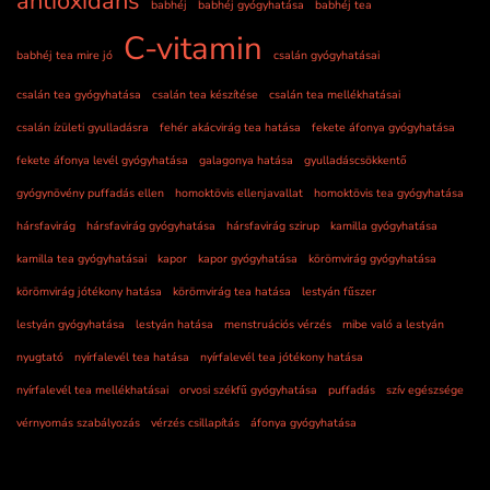
antioxidáns
babhéj
babhéj gyógyhatása
babhéj tea
C-vitamin
babhéj tea mire jó
csalán gyógyhatásai
csalán tea gyógyhatása
csalán tea készítése
csalán tea mellékhatásai
csalán ízületi gyulladásra
fehér akácvirág tea hatása
fekete áfonya gyógyhatása
fekete áfonya levél gyógyhatása
galagonya hatása
gyulladáscsökkentő
gyógynövény puffadás ellen
homoktövis ellenjavallat
homoktövis tea gyógyhatása
hársfavirág
hársfavirág gyógyhatása
hársfavirág szirup
kamilla gyógyhatása
kamilla tea gyógyhatásai
kapor
kapor gyógyhatása
körömvirág gyógyhatása
körömvirág jótékony hatása
körömvirág tea hatása
lestyán fűszer
lestyán gyógyhatása
lestyán hatása
menstruációs vérzés
mibe való a lestyán
nyugtató
nyírfalevél tea hatása
nyírfalevél tea jótékony hatása
nyírfalevél tea mellékhatásai
orvosi székfű gyógyhatása
puffadás
szív egészsége
vérnyomás szabályozás
vérzés csillapítás
áfonya gyógyhatása