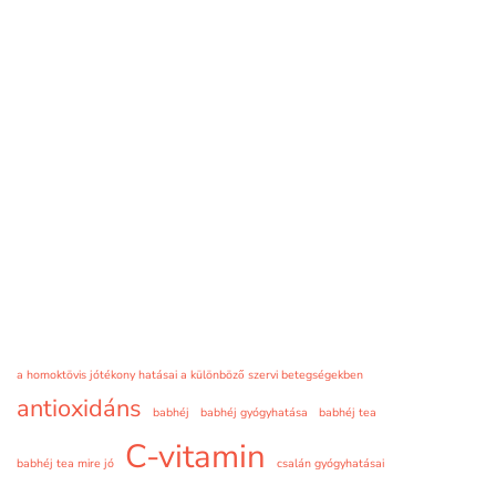
a homoktövis jótékony hatásai a különböző szervi betegségekben
antioxidáns
babhéj
babhéj gyógyhatása
babhéj tea
C-vitamin
babhéj tea mire jó
csalán gyógyhatásai