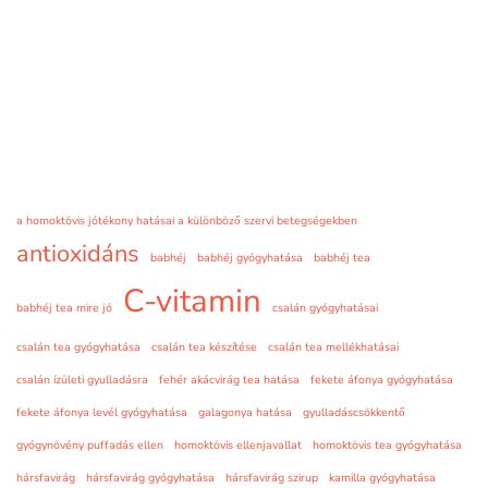
a homoktövis jótékony hatásai a különböző szervi betegségekben
antioxidáns
babhéj
babhéj gyógyhatása
babhéj tea
C-vitamin
babhéj tea mire jó
csalán gyógyhatásai
csalán tea gyógyhatása
csalán tea készítése
csalán tea mellékhatásai
csalán ízületi gyulladásra
fehér akácvirág tea hatása
fekete áfonya gyógyhatása
fekete áfonya levél gyógyhatása
galagonya hatása
gyulladáscsökkentő
gyógynövény puffadás ellen
homoktövis ellenjavallat
homoktövis tea gyógyhatása
hársfavirág
hársfavirág gyógyhatása
hársfavirág szirup
kamilla gyógyhatása