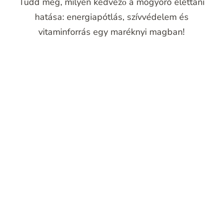
Tudd meg, milyen kedvező a mogyoró élettani
hatása: energiapótlás, szívvédelem és
vitaminforrás egy maréknyi magban!