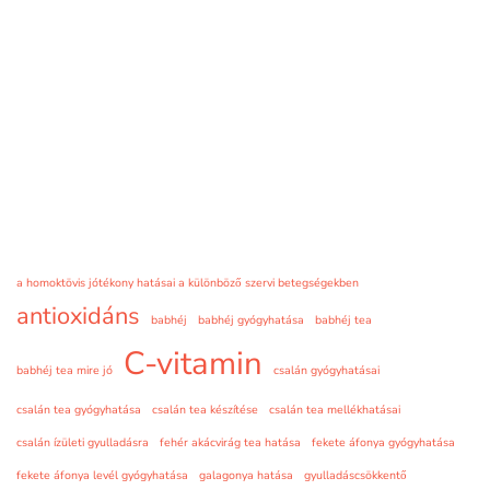
a homoktövis jótékony hatásai a különböző szervi betegségekben
antioxidáns
babhéj
babhéj gyógyhatása
babhéj tea
C-vitamin
babhéj tea mire jó
csalán gyógyhatásai
csalán tea gyógyhatása
csalán tea készítése
csalán tea mellékhatásai
csalán ízületi gyulladásra
fehér akácvirág tea hatása
fekete áfonya gyógyhatása
fekete áfonya levél gyógyhatása
galagonya hatása
gyulladáscsökkentő