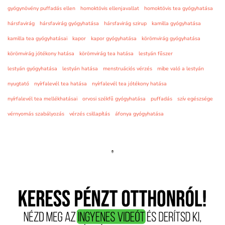
gyógynövény puffadás ellen
homoktövis ellenjavallat
homoktövis tea gyógyhatása
hársfavirág
hársfavirág gyógyhatása
hársfavirág szirup
kamilla gyógyhatása
kamilla tea gyógyhatásai
kapor
kapor gyógyhatása
körömvirág gyógyhatása
körömvirág jótékony hatása
körömvirág tea hatása
lestyán fűszer
lestyán gyógyhatása
lestyán hatása
menstruációs vérzés
mibe való a lestyán
nyugtató
nyírfalevél tea hatása
nyírfalevél tea jótékony hatása
nyírfalevél tea mellékhatásai
orvosi székfű gyógyhatása
puffadás
szív egészsége
vérnyomás szabályozás
vérzés csillapítás
áfonya gyógyhatása