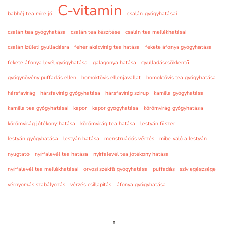
C-vitamin
babhéj tea mire jó
csalán gyógyhatásai
csalán tea gyógyhatása
csalán tea készítése
csalán tea mellékhatásai
csalán ízületi gyulladásra
fehér akácvirág tea hatása
fekete áfonya gyógyhatása
fekete áfonya levél gyógyhatása
galagonya hatása
gyulladáscsökkentő
gyógynövény puffadás ellen
homoktövis ellenjavallat
homoktövis tea gyógyhatása
hársfavirág
hársfavirág gyógyhatása
hársfavirág szirup
kamilla gyógyhatása
kamilla tea gyógyhatásai
kapor
kapor gyógyhatása
körömvirág gyógyhatása
körömvirág jótékony hatása
körömvirág tea hatása
lestyán fűszer
lestyán gyógyhatása
lestyán hatása
menstruációs vérzés
mibe való a lestyán
nyugtató
nyírfalevél tea hatása
nyírfalevél tea jótékony hatása
nyírfalevél tea mellékhatásai
orvosi székfű gyógyhatása
puffadás
szív egészsége
vérnyomás szabályozás
vérzés csillapítás
áfonya gyógyhatása