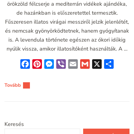
örökzöld félcserje a mediterrán vidékek ajándéka,
de hazánkban is előszeretettel termesztik.
Fűszeresen illatos virágai messziről jelzik jelenlétét,
és nemcsak gyönyörködtetnek, hanem gyógyítanak
is. A levendula története egészen az ókori időkig
nyúlik vissza, amikor illatosítóként használták. A …
Facebook
Pinterest
Messenger
Viber
Email
Gmail
X
Oss
meg
Tovább
Keresés