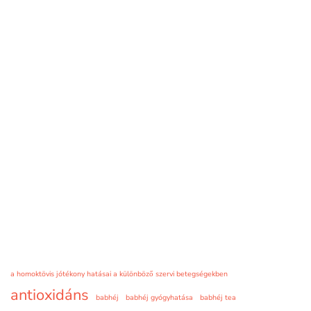
a homoktövis jótékony hatásai a különböző szervi betegségekben
antioxidáns
babhéj
babhéj gyógyhatása
babhéj tea