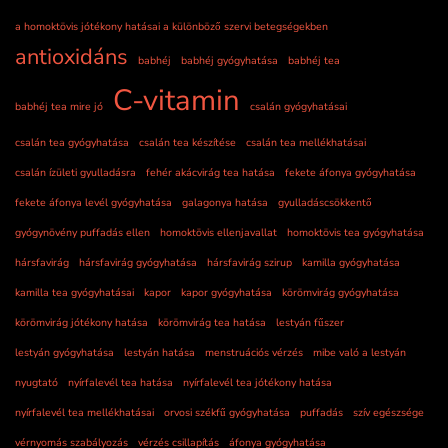
a homoktövis jótékony hatásai a különböző szervi betegségekben
antioxidáns
babhéj
babhéj gyógyhatása
babhéj tea
C-vitamin
babhéj tea mire jó
csalán gyógyhatásai
csalán tea gyógyhatása
csalán tea készítése
csalán tea mellékhatásai
csalán ízületi gyulladásra
fehér akácvirág tea hatása
fekete áfonya gyógyhatása
fekete áfonya levél gyógyhatása
galagonya hatása
gyulladáscsökkentő
gyógynövény puffadás ellen
homoktövis ellenjavallat
homoktövis tea gyógyhatása
hársfavirág
hársfavirág gyógyhatása
hársfavirág szirup
kamilla gyógyhatása
kamilla tea gyógyhatásai
kapor
kapor gyógyhatása
körömvirág gyógyhatása
körömvirág jótékony hatása
körömvirág tea hatása
lestyán fűszer
lestyán gyógyhatása
lestyán hatása
menstruációs vérzés
mibe való a lestyán
nyugtató
nyírfalevél tea hatása
nyírfalevél tea jótékony hatása
nyírfalevél tea mellékhatásai
orvosi székfű gyógyhatása
puffadás
szív egészsége
vérnyomás szabályozás
vérzés csillapítás
áfonya gyógyhatása