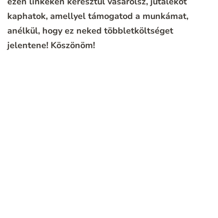
ezen linkeken keresztül vásárolsz, jutalékot
kaphatok, amellyel támogatod a munkámat,
anélkül, hogy ez neked többletköltséget
jelentene!
Köszönöm!