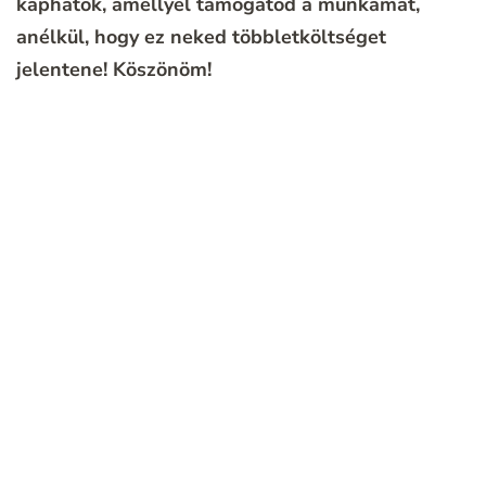
kaphatok, amellyel támogatod a munkámat,
anélkül, hogy ez neked többletköltséget
jelentene!
Köszönöm!