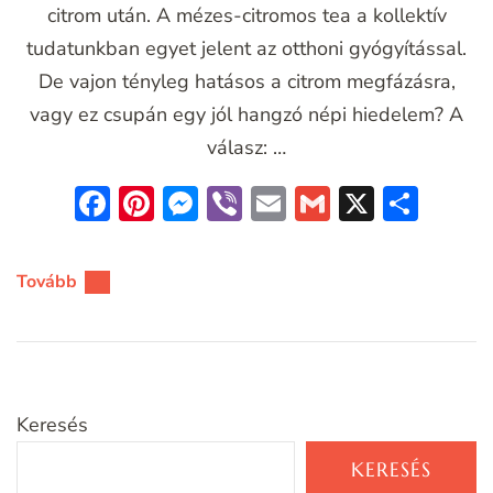
citrom után. A mézes-citromos tea a kollektív
tudatunkban egyet jelent az otthoni gyógyítással.
De vajon tényleg hatásos a citrom megfázásra,
vagy ez csupán egy jól hangzó népi hiedelem? A
válasz: …
Facebook
Pinterest
Messenger
Viber
Email
Gmail
X
Oss
meg
Tovább
Keresés
KERESÉS