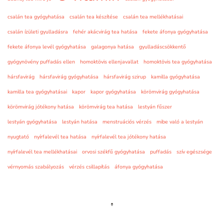
csalán tea gyógyhatása
csalán tea készítése
csalán tea mellékhatásai
csalán ízületi gyulladásra
fehér akácvirág tea hatása
fekete áfonya gyógyhatása
fekete áfonya levél gyógyhatása
galagonya hatása
gyulladáscsökkentő
gyógynövény puffadás ellen
homoktövis ellenjavallat
homoktövis tea gyógyhatása
hársfavirág
hársfavirág gyógyhatása
hársfavirág szirup
kamilla gyógyhatása
kamilla tea gyógyhatásai
kapor
kapor gyógyhatása
körömvirág gyógyhatása
körömvirág jótékony hatása
körömvirág tea hatása
lestyán fűszer
lestyán gyógyhatása
lestyán hatása
menstruációs vérzés
mibe való a lestyán
nyugtató
nyírfalevél tea hatása
nyírfalevél tea jótékony hatása
nyírfalevél tea mellékhatásai
orvosi székfű gyógyhatása
puffadás
szív egészsége
vérnyomás szabályozás
vérzés csillapítás
áfonya gyógyhatása