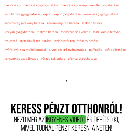
hársfavirág
hársfavirág gyógyhatása
hársfavirág szirup
kamilla gyógyhatása
kamilla tea gyógyhatásai
kapor
kapor gyógyhatása
körömvirág gyógyhatása
körömvirág jótékony hatása
körömvirág tea hatása
lestyán fűszer
lestyán gyógyhatása
lestyán hatása
menstruációs vérzés
mibe való a lestyán
nyugtató
nyírfalevél tea hatása
nyírfalevél tea jótékony hatása
nyírfalevél tea mellékhatásai
orvosi székfű gyógyhatása
puffadás
szív egészsége
vérnyomás szabályozás
vérzés csillapítás
áfonya gyógyhatása