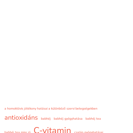
a homoktövis jótékony hatásai a különböző szervi betegségekben
antioxidáns
babhéj
babhéj gyógyhatása
babhéj tea
C-vitamin
babhéj tea mire jó
csalán gyógyhatásai