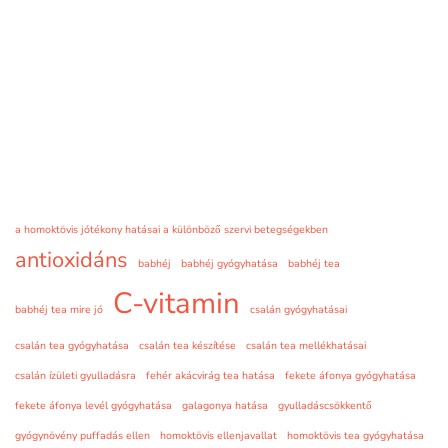
a homoktövis jótékony hatásai a különböző szervi betegségekben
antioxidáns
babhéj
babhéj gyógyhatása
babhéj tea
C-vitamin
babhéj tea mire jó
csalán gyógyhatásai
csalán tea gyógyhatása
csalán tea készítése
csalán tea mellékhatásai
csalán ízületi gyulladásra
fehér akácvirág tea hatása
fekete áfonya gyógyhatása
fekete áfonya levél gyógyhatása
galagonya hatása
gyulladáscsökkentő
gyógynövény puffadás ellen
homoktövis ellenjavallat
homoktövis tea gyógyhatása