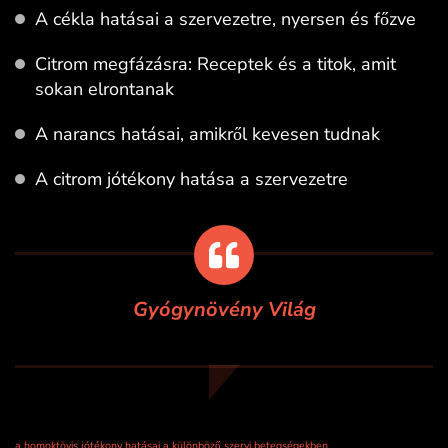
A cékla hatásai a szervezetre, nyersen és főzve
Citrom megfázásra: Receptek és a titok, amit
sokan elrontanak
A narancs hatásai, amikről kevesen tudnak
A citrom jótékony hatása a szervezetre
Gyógynövény Világ
a homoktövis jótékony hatásai a különböző szervi betegségekben