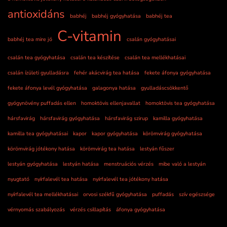
antioxidáns
babhéj
babhéj gyógyhatása
babhéj tea
C-vitamin
babhéj tea mire jó
csalán gyógyhatásai
csalán tea gyógyhatása
csalán tea készítése
csalán tea mellékhatásai
csalán ízületi gyulladásra
fehér akácvirág tea hatása
fekete áfonya gyógyhatása
fekete áfonya levél gyógyhatása
galagonya hatása
gyulladáscsökkentő
gyógynövény puffadás ellen
homoktövis ellenjavallat
homoktövis tea gyógyhatása
hársfavirág
hársfavirág gyógyhatása
hársfavirág szirup
kamilla gyógyhatása
kamilla tea gyógyhatásai
kapor
kapor gyógyhatása
körömvirág gyógyhatása
körömvirág jótékony hatása
körömvirág tea hatása
lestyán fűszer
lestyán gyógyhatása
lestyán hatása
menstruációs vérzés
mibe való a lestyán
nyugtató
nyírfalevél tea hatása
nyírfalevél tea jótékony hatása
nyírfalevél tea mellékhatásai
orvosi székfű gyógyhatása
puffadás
szív egészsége
vérnyomás szabályozás
vérzés csillapítás
áfonya gyógyhatása