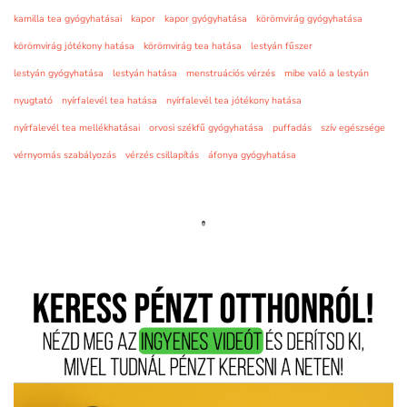
kamilla tea gyógyhatásai
kapor
kapor gyógyhatása
körömvirág gyógyhatása
körömvirág jótékony hatása
körömvirág tea hatása
lestyán fűszer
lestyán gyógyhatása
lestyán hatása
menstruációs vérzés
mibe való a lestyán
nyugtató
nyírfalevél tea hatása
nyírfalevél tea jótékony hatása
nyírfalevél tea mellékhatásai
orvosi székfű gyógyhatása
puffadás
szív egészsége
vérnyomás szabályozás
vérzés csillapítás
áfonya gyógyhatása