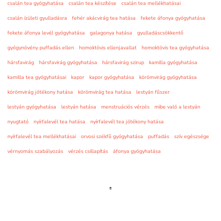
csalán tea gyógyhatása
csalán tea készítése
csalán tea mellékhatásai
csalán ízületi gyulladásra
fehér akácvirág tea hatása
fekete áfonya gyógyhatása
fekete áfonya levél gyógyhatása
galagonya hatása
gyulladáscsökkentő
gyógynövény puffadás ellen
homoktövis ellenjavallat
homoktövis tea gyógyhatása
hársfavirág
hársfavirág gyógyhatása
hársfavirág szirup
kamilla gyógyhatása
kamilla tea gyógyhatásai
kapor
kapor gyógyhatása
körömvirág gyógyhatása
körömvirág jótékony hatása
körömvirág tea hatása
lestyán fűszer
lestyán gyógyhatása
lestyán hatása
menstruációs vérzés
mibe való a lestyán
nyugtató
nyírfalevél tea hatása
nyírfalevél tea jótékony hatása
nyírfalevél tea mellékhatásai
orvosi székfű gyógyhatása
puffadás
szív egészsége
vérnyomás szabályozás
vérzés csillapítás
áfonya gyógyhatása