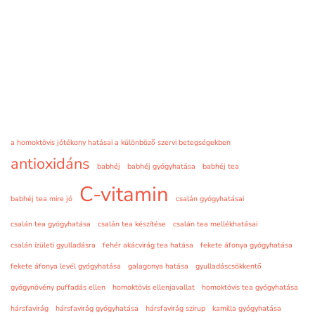
a homoktövis jótékony hatásai a különböző szervi betegségekben
antioxidáns
babhéj
babhéj gyógyhatása
babhéj tea
C-vitamin
babhéj tea mire jó
csalán gyógyhatásai
csalán tea gyógyhatása
csalán tea készítése
csalán tea mellékhatásai
csalán ízületi gyulladásra
fehér akácvirág tea hatása
fekete áfonya gyógyhatása
fekete áfonya levél gyógyhatása
galagonya hatása
gyulladáscsökkentő
gyógynövény puffadás ellen
homoktövis ellenjavallat
homoktövis tea gyógyhatása
hársfavirág
hársfavirág gyógyhatása
hársfavirág szirup
kamilla gyógyhatása