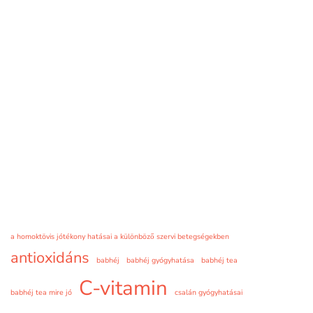
a homoktövis jótékony hatásai a különböző szervi betegségekben
antioxidáns
babhéj
babhéj gyógyhatása
babhéj tea
C-vitamin
babhéj tea mire jó
csalán gyógyhatásai