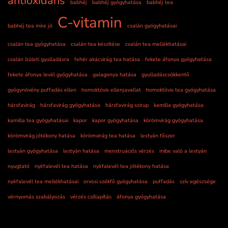
antioxidáns
babhéj
babhéj gyógyhatása
babhéj tea
C-vitamin
babhéj tea mire jó
csalán gyógyhatásai
csalán tea gyógyhatása
csalán tea készítése
csalán tea mellékhatásai
csalán ízületi gyulladásra
fehér akácvirág tea hatása
fekete áfonya gyógyhatása
fekete áfonya levél gyógyhatása
galagonya hatása
gyulladáscsökkentő
gyógynövény puffadás ellen
homoktövis ellenjavallat
homoktövis tea gyógyhatása
hársfavirág
hársfavirág gyógyhatása
hársfavirág szirup
kamilla gyógyhatása
kamilla tea gyógyhatásai
kapor
kapor gyógyhatása
körömvirág gyógyhatása
körömvirág jótékony hatása
körömvirág tea hatása
lestyán fűszer
lestyán gyógyhatása
lestyán hatása
menstruációs vérzés
mibe való a lestyán
nyugtató
nyírfalevél tea hatása
nyírfalevél tea jótékony hatása
nyírfalevél tea mellékhatásai
orvosi székfű gyógyhatása
puffadás
szív egészsége
vérnyomás szabályozás
vérzés csillapítás
áfonya gyógyhatása