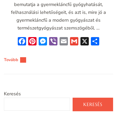
bemutatja a gyermekláncfű gyógyhatását,
felhasználási lehetőségeit, és azt is, mire jó a
gyermekláncfű a modern gyógyászat és
természetgyógyászat szemszögéből. …
Facebook
Pinterest
Messenger
Viber
Email
Gmail
X
Oss
meg
Tovább
Keresés
KERESÉS