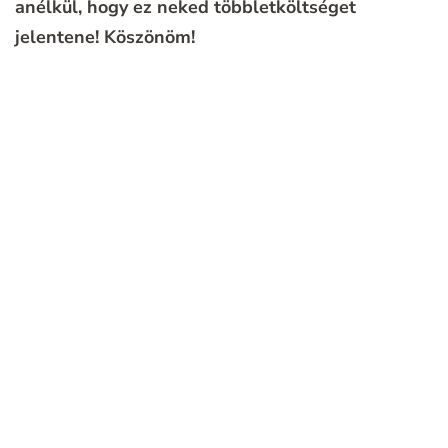
anélkül, hogy ez neked többletköltséget
jelentene!
Köszönöm!