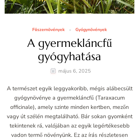
Fűszernövények
Gyógynövények
A gyermekláncfű
gyógyhatása
május 6, 2025
A természet egyik leggyakoribb, mégis alábecsült
gyógynövénye a gyermekláncfű (Taraxacum
officinale), amely szinte minden kertben, mezőn
vagy út szélén megtalálható. Bár sokan gyomként
tekintenek rá, valójában az egyik legértékesebb
vadon termő növényünk. Ez az írás részletesen