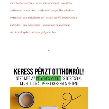
menstruációs vérzés
mibe való a lestyán
nyugtató
nyírfalevél tea hatása
nyírfalevél tea jótékony hatása
nyírfalevél tea mellékhatásai
orvosi székfű gyógyhatása
puffadás
szív egészsége
vérnyomás szabályozás
vérzés csillapítás
áfonya gyógyhatása