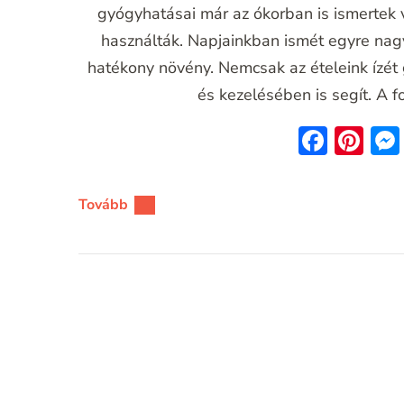
gyógyhatásai már az ókorban is ismertek 
használták. Napjainkban ismét egyre nag
hatékony növény. Nemcsak az ételeink ízé
és kezelésében is segít. A
Face
Pin
Tovább