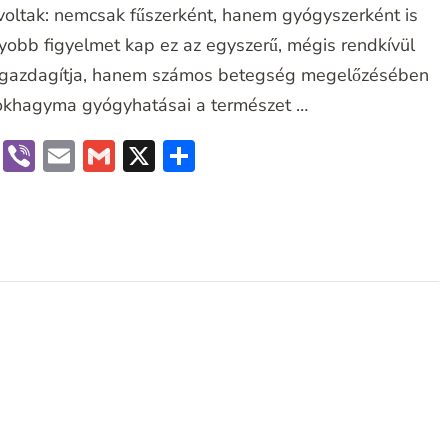
voltak: nemcsak fűszerként, hanem gyógyszerként is
yobb figyelmet kap ez az egyszerű, mégis rendkívül
t gazdagítja, hanem számos betegség megelőzésében
 fokhagyma gyógyhatásai a természet …
book
terest
Messenger
Viber
Email
Gmail
X
Ossza
meg