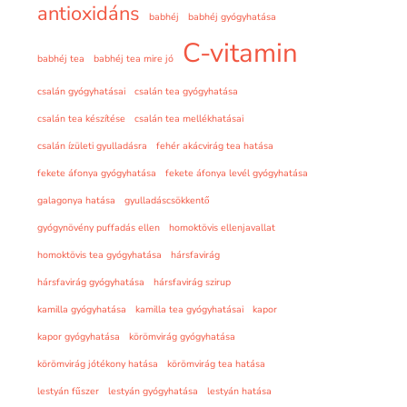
antioxidáns
babhéj
babhéj gyógyhatása
C-vitamin
babhéj tea
babhéj tea mire jó
csalán gyógyhatásai
csalán tea gyógyhatása
csalán tea készítése
csalán tea mellékhatásai
csalán ízületi gyulladásra
fehér akácvirág tea hatása
fekete áfonya gyógyhatása
fekete áfonya levél gyógyhatása
galagonya hatása
gyulladáscsökkentő
gyógynövény puffadás ellen
homoktövis ellenjavallat
homoktövis tea gyógyhatása
hársfavirág
hársfavirág gyógyhatása
hársfavirág szirup
kamilla gyógyhatása
kamilla tea gyógyhatásai
kapor
kapor gyógyhatása
körömvirág gyógyhatása
körömvirág jótékony hatása
körömvirág tea hatása
lestyán fűszer
lestyán gyógyhatása
lestyán hatása