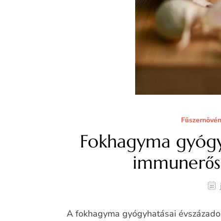
Fűszernövé
Fokhagyma gyógy
immunerősít
A fokhagyma gyógyhatásai évszázadok 