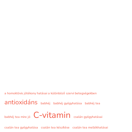
a homoktövis jótékony hatásai a különböző szervi betegségekben
antioxidáns
babhéj
babhéj gyógyhatása
babhéj tea
C-vitamin
babhéj tea mire jó
csalán gyógyhatásai
csalán tea gyógyhatása
csalán tea készítése
csalán tea mellékhatásai