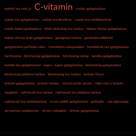
C-vitamin
babhéj tea mire jó
csalán gyógyhatásai
csalán tea gyógyhatása
csalán tea készítése
csalán tea mellékhatásai
csalán ízületi gyulladásra
fehér akácvirág tea hatása
fekete áfonya gyógyhatása
fekete áfonya levél gyógyhatása
galagonya hatása
gyulladáscsökkentő
gyógynövény puffadás ellen
homoktövis ellenjavallat
homoktövis tea gyógyhatása
hársfavirág
hársfavirág gyógyhatása
hársfavirág szirup
kamilla gyógyhatása
kamilla tea gyógyhatásai
kapor
kapor gyógyhatása
körömvirág gyógyhatása
körömvirág jótékony hatása
körömvirág tea hatása
lestyán fűszer
lestyán gyógyhatása
lestyán hatása
menstruációs vérzés
mibe való a lestyán
nyugtató
nyírfalevél tea hatása
nyírfalevél tea jótékony hatása
nyírfalevél tea mellékhatásai
orvosi székfű gyógyhatása
puffadás
szív egészsége
vérnyomás szabályozás
vérzés csillapítás
áfonya gyógyhatása