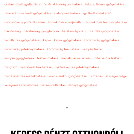
csalán ízületi gyulladásra
fehér akácvirág tea hatása
fekete áfonya gyógyhatása
fekete áfonya levél gyógyhatása
galagonya hatása
gyulladáscsökkentő
gyógynövény puffadás ellen
homoktövis ellenjavallat
homoktövis tea gyógyhatása
hársfavirág
hársfavirág gyógyhatása
hársfavirág szirup
kamilla gyógyhatása
kamilla tea gyógyhatásai
kapor
kapor gyógyhatása
körömvirág gyógyhatása
körömvirág jótékony hatása
körömvirág tea hatása
lestyán fűszer
lestyán gyógyhatása
lestyán hatása
menstruációs vérzés
mibe való a lestyán
nyugtató
nyírfalevél tea hatása
nyírfalevél tea jótékony hatása
nyírfalevél tea mellékhatásai
orvosi székfű gyógyhatása
puffadás
szív egészsége
vérnyomás szabályozás
vérzés csillapítás
áfonya gyógyhatása