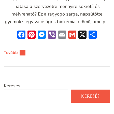
hatása a szervezetre mennyire sokrétű és
mélyreható? Ez a ragyogó sárga, napsütötte
gyümölcs egy valóságos biokémiai erőmű, amely …
Facebook
Pinterest
Messenger
Viber
Email
Gmail
X
Oss
meg
Tovább
Keresés
KERESÉS