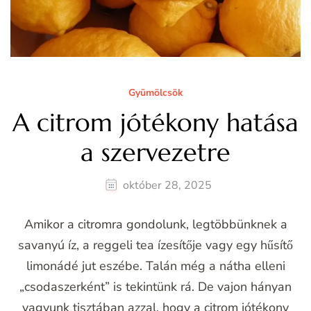
Gyümölcsök
A citrom jótékony hatása
a szervezetre
október 28, 2025
Amikor a citromra gondolunk, legtöbbünknek a
savanyú íz, a reggeli tea ízesítője vagy egy hűsítő
limonádé jut eszébe. Talán még a nátha elleni
„csodaszerként” is tekintünk rá. De vajon hányan
vagyunk tisztában azzal, hogy a citrom jótékony