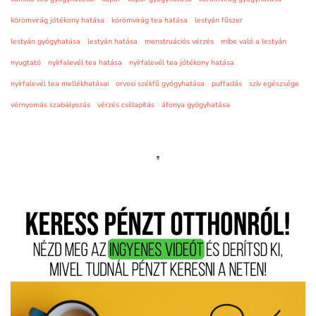
körömvirág jótékony hatása
körömvirág tea hatása
lestyán fűszer
lestyán gyógyhatása
lestyán hatása
menstruációs vérzés
mibe való a lestyán
nyugtató
nyírfalevél tea hatása
nyírfalevél tea jótékony hatása
nyírfalevél tea mellékhatásai
orvosi székfű gyógyhatása
puffadás
szív egészsége
vérnyomás szabályozás
vérzés csillapítás
áfonya gyógyhatása