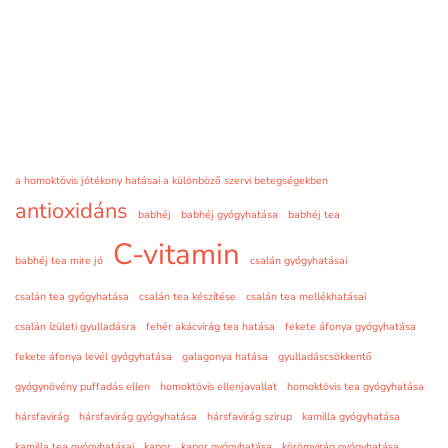
a homoktövis jótékony hatásai a különböző szervi betegségekben
antioxidáns
babhéj
babhéj gyógyhatása
babhéj tea
C-vitamin
babhéj tea mire jó
csalán gyógyhatásai
csalán tea gyógyhatása
csalán tea készítése
csalán tea mellékhatásai
csalán ízületi gyulladásra
fehér akácvirág tea hatása
fekete áfonya gyógyhatása
fekete áfonya levél gyógyhatása
galagonya hatása
gyulladáscsökkentő
gyógynövény puffadás ellen
homoktövis ellenjavallat
homoktövis tea gyógyhatása
hársfavirág
hársfavirág gyógyhatása
hársfavirág szirup
kamilla gyógyhatása
kamilla tea gyógyhatásai
kapor
kapor gyógyhatása
körömvirág gyógyhatása