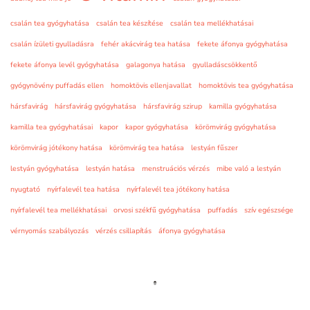
csalán tea gyógyhatása
csalán tea készítése
csalán tea mellékhatásai
csalán ízületi gyulladásra
fehér akácvirág tea hatása
fekete áfonya gyógyhatása
fekete áfonya levél gyógyhatása
galagonya hatása
gyulladáscsökkentő
gyógynövény puffadás ellen
homoktövis ellenjavallat
homoktövis tea gyógyhatása
hársfavirág
hársfavirág gyógyhatása
hársfavirág szirup
kamilla gyógyhatása
kamilla tea gyógyhatásai
kapor
kapor gyógyhatása
körömvirág gyógyhatása
körömvirág jótékony hatása
körömvirág tea hatása
lestyán fűszer
lestyán gyógyhatása
lestyán hatása
menstruációs vérzés
mibe való a lestyán
nyugtató
nyírfalevél tea hatása
nyírfalevél tea jótékony hatása
nyírfalevél tea mellékhatásai
orvosi székfű gyógyhatása
puffadás
szív egészsége
vérnyomás szabályozás
vérzés csillapítás
áfonya gyógyhatása