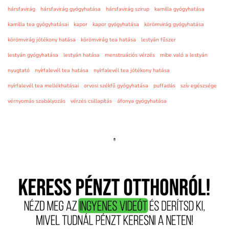
hársfavirág
hársfavirág gyógyhatása
hársfavirág szirup
kamilla gyógyhatása
kamilla tea gyógyhatásai
kapor
kapor gyógyhatása
körömvirág gyógyhatása
körömvirág jótékony hatása
körömvirág tea hatása
lestyán fűszer
lestyán gyógyhatása
lestyán hatása
menstruációs vérzés
mibe való a lestyán
nyugtató
nyírfalevél tea hatása
nyírfalevél tea jótékony hatása
nyírfalevél tea mellékhatásai
orvosi székfű gyógyhatása
puffadás
szív egészsége
vérnyomás szabályozás
vérzés csillapítás
áfonya gyógyhatása