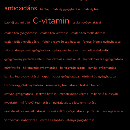
antioxidáns
babhéj
babhéj gyógyhatása
babhéj tea
C-vitamin
babhéj tea mire jó
csalán gyógyhatásai
csalán tea gyógyhatása
csalán tea készítése
csalán tea mellékhatásai
csalán ízületi gyulladásra
fehér akácvirág tea hatása
fekete áfonya gyógyhatása
fekete áfonya levél gyógyhatása
galagonya hatása
gyulladáscsökkentő
gyógynövény puffadás ellen
homoktövis ellenjavallat
homoktövis tea gyógyhatása
hársfavirág
hársfavirág gyógyhatása
hársfavirág szirup
kamilla gyógyhatása
kamilla tea gyógyhatásai
kapor
kapor gyógyhatása
körömvirág gyógyhatása
körömvirág jótékony hatása
körömvirág tea hatása
lestyán fűszer
lestyán gyógyhatása
lestyán hatása
menstruációs vérzés
mibe való a lestyán
nyugtató
nyírfalevél tea hatása
nyírfalevél tea jótékony hatása
nyírfalevél tea mellékhatásai
orvosi székfű gyógyhatása
puffadás
szív egészsége
vérnyomás szabályozás
vérzés csillapítás
áfonya gyógyhatása