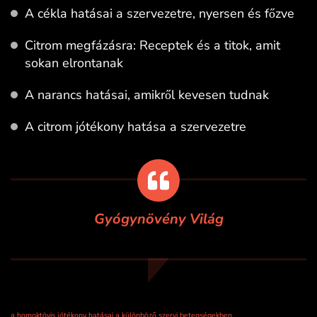
A cékla hatásai a szervezetre, nyersen és főzve
Citrom megfázásra: Receptek és a titok, amit
sokan elrontanak
A narancs hatásai, amikről kevesen tudnak
A citrom jótékony hatása a szervezetre
Gyógynövény Világ
a homoktövis jótékony hatásai a különböző szervi betegségekben