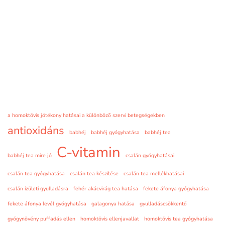
a homoktövis jótékony hatásai a különböző szervi betegségekben
antioxidáns
babhéj
babhéj gyógyhatása
babhéj tea
C-vitamin
babhéj tea mire jó
csalán gyógyhatásai
csalán tea gyógyhatása
csalán tea készítése
csalán tea mellékhatásai
csalán ízületi gyulladásra
fehér akácvirág tea hatása
fekete áfonya gyógyhatása
fekete áfonya levél gyógyhatása
galagonya hatása
gyulladáscsökkentő
gyógynövény puffadás ellen
homoktövis ellenjavallat
homoktövis tea gyógyhatása