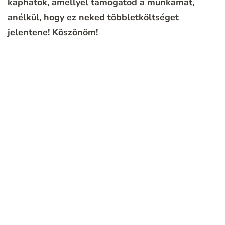
kaphatok, amellyel támogatod a munkámat,
anélkül, hogy ez neked többletköltséget
jelentene!
Köszönöm!