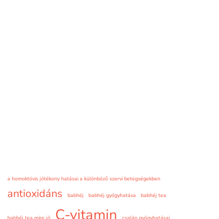
a homoktövis jótékony hatásai a különböző szervi betegségekben
antioxidáns
babhéj
babhéj gyógyhatása
babhéj tea
C-vitamin
babhéj tea mire jó
csalán gyógyhatásai