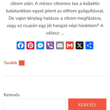
citrom után. A mézes-citromos tea a kollektív
tudatunkban egyet jelent az otthoni gyógyítással.
De vajon tényleg hatásos a citrom megfázásra,
vagy ez csupán egy jól hangzó népi hiedelem? A
válasz: …
Facebook
Pinterest
Messenger
Viber
Email
Gmail
X
Oss
meg
Tovább
Keresés
KERESÉS