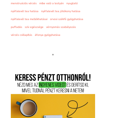
menstruációs vérzés
mibe való a lestyán
nyugtató
nyírfalevél tea hatása
nyírfalevél tea jótékony hatása
nyírfalevél tea mellékhatásai
orvosi székfű gyógyhatása
puffadás
szív egészsége
vérnyomás szabályozás
vérzés csillapítás
áfonya gyógyhatása