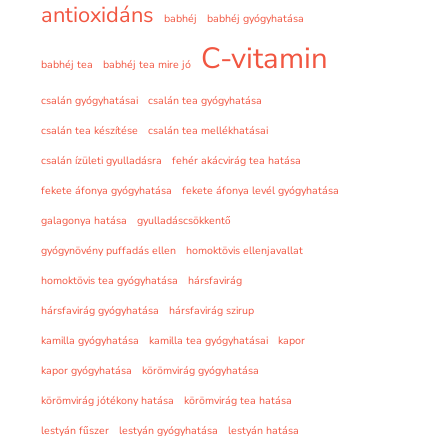
antioxidáns
babhéj
babhéj gyógyhatása
C-vitamin
babhéj tea
babhéj tea mire jó
csalán gyógyhatásai
csalán tea gyógyhatása
csalán tea készítése
csalán tea mellékhatásai
csalán ízületi gyulladásra
fehér akácvirág tea hatása
fekete áfonya gyógyhatása
fekete áfonya levél gyógyhatása
galagonya hatása
gyulladáscsökkentő
gyógynövény puffadás ellen
homoktövis ellenjavallat
homoktövis tea gyógyhatása
hársfavirág
hársfavirág gyógyhatása
hársfavirág szirup
kamilla gyógyhatása
kamilla tea gyógyhatásai
kapor
kapor gyógyhatása
körömvirág gyógyhatása
körömvirág jótékony hatása
körömvirág tea hatása
lestyán fűszer
lestyán gyógyhatása
lestyán hatása