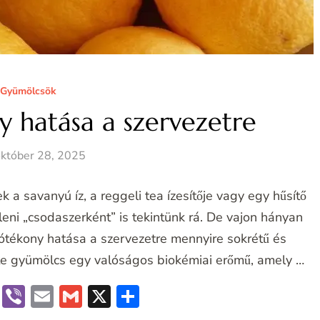
Gyümölcsök
y hatása a szervezetre
któber 28, 2025
a savanyú íz, a reggeli tea ízesítője vagy egy hűsítő
eni „csodaszerként” is tekintünk rá. De vajon hányan
jótékony hatása a szervezetre mennyire sokrétű és
te gyümölcs egy valóságos biokémiai erőmű, amely …
book
terest
Messenger
Viber
Email
Gmail
X
Ossza
meg