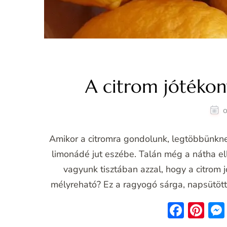
A citrom jótékon
o
Amikor a citromra gondolunk, legtöbbünknek 
limonádé jut eszébe. Talán még a nátha ell
vagyunk tisztában azzal, hogy a citrom 
mélyreható? Ez a ragyogó sárga, napsütöt
Face
Pin