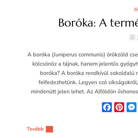
G
Boróka: A termé
A boróka (Juniperus communis) örökzöld cs
kölcsönöz a tájnak, hanem jelentős gyógyh
boróka? A boróka rendkívül sokoldalú 
felfedezhetünk. Legyen szó síkságokról, 
mindenütt jelen lehet. Az Alföldön őshono
Face
Pin
Tovább