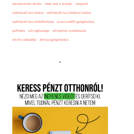
menstruációs vérzés
mibe való a lestyán
nyugtató
nyírfalevél tea hatása
nyírfalevél tea jótékony hatása
nyírfalevél tea mellékhatásai
orvosi székfű gyógyhatása
puffadás
szív egészsége
vérnyomás szabályozás
vérzés csillapítás
áfonya gyógyhatása