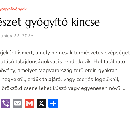
yógynövények
szet gyógyító kincse
június 22, 2025
erjeként ismert, amely nemcsak természetes szépséget
atású tulajdonságokkal is rendelkezik. Hol található
növény, amelyet Magyarország területein gyakran
hegyekről, erdők talajáról vagy cserjés legelőkről,
s örökzöld cserje lehet kúszó vagy egyenesen növő. …
book
terest
Messenger
Viber
Email
Gmail
X
Ossza
meg