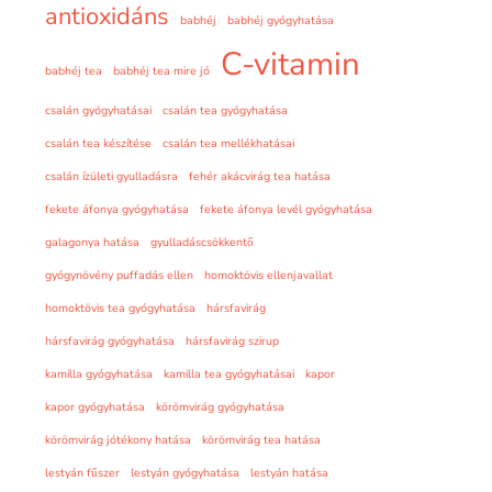
antioxidáns
babhéj
babhéj gyógyhatása
C-vitamin
babhéj tea
babhéj tea mire jó
csalán gyógyhatásai
csalán tea gyógyhatása
csalán tea készítése
csalán tea mellékhatásai
csalán ízületi gyulladásra
fehér akácvirág tea hatása
fekete áfonya gyógyhatása
fekete áfonya levél gyógyhatása
galagonya hatása
gyulladáscsökkentő
gyógynövény puffadás ellen
homoktövis ellenjavallat
homoktövis tea gyógyhatása
hársfavirág
hársfavirág gyógyhatása
hársfavirág szirup
kamilla gyógyhatása
kamilla tea gyógyhatásai
kapor
kapor gyógyhatása
körömvirág gyógyhatása
körömvirág jótékony hatása
körömvirág tea hatása
lestyán fűszer
lestyán gyógyhatása
lestyán hatása