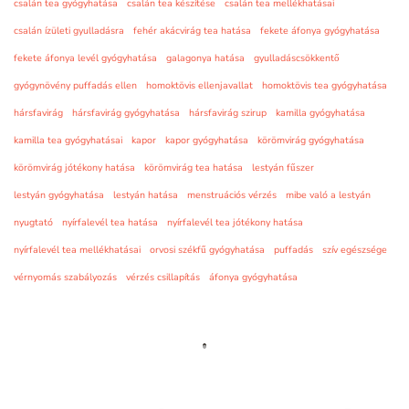
csalán tea gyógyhatása
csalán tea készítése
csalán tea mellékhatásai
csalán ízületi gyulladásra
fehér akácvirág tea hatása
fekete áfonya gyógyhatása
fekete áfonya levél gyógyhatása
galagonya hatása
gyulladáscsökkentő
gyógynövény puffadás ellen
homoktövis ellenjavallat
homoktövis tea gyógyhatása
hársfavirág
hársfavirág gyógyhatása
hársfavirág szirup
kamilla gyógyhatása
kamilla tea gyógyhatásai
kapor
kapor gyógyhatása
körömvirág gyógyhatása
körömvirág jótékony hatása
körömvirág tea hatása
lestyán fűszer
lestyán gyógyhatása
lestyán hatása
menstruációs vérzés
mibe való a lestyán
nyugtató
nyírfalevél tea hatása
nyírfalevél tea jótékony hatása
nyírfalevél tea mellékhatásai
orvosi székfű gyógyhatása
puffadás
szív egészsége
vérnyomás szabályozás
vérzés csillapítás
áfonya gyógyhatása