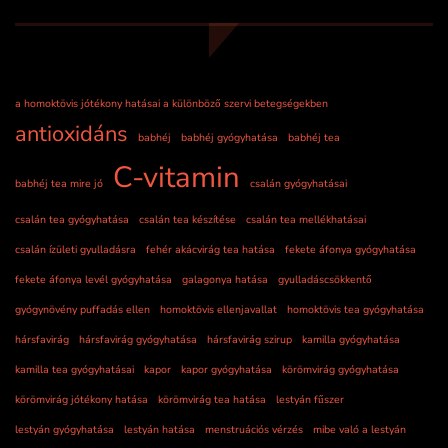
a homoktövis jótékony hatásai a különböző szervi betegségekben
antioxidáns
babhéj
babhéj gyógyhatása
babhéj tea
C-vitamin
babhéj tea mire jó
csalán gyógyhatásai
csalán tea gyógyhatása
csalán tea készítése
csalán tea mellékhatásai
csalán ízületi gyulladásra
fehér akácvirág tea hatása
fekete áfonya gyógyhatása
fekete áfonya levél gyógyhatása
galagonya hatása
gyulladáscsökkentő
gyógynövény puffadás ellen
homoktövis ellenjavallat
homoktövis tea gyógyhatása
hársfavirág
hársfavirág gyógyhatása
hársfavirág szirup
kamilla gyógyhatása
kamilla tea gyógyhatásai
kapor
kapor gyógyhatása
körömvirág gyógyhatása
körömvirág jótékony hatása
körömvirág tea hatása
lestyán fűszer
lestyán gyógyhatása
lestyán hatása
menstruációs vérzés
mibe való a lestyán