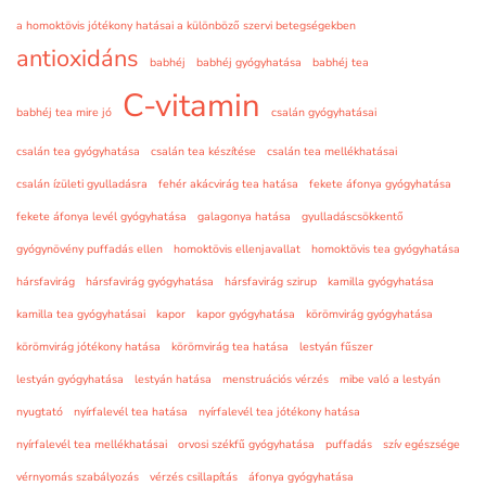
a homoktövis jótékony hatásai a különböző szervi betegségekben
antioxidáns
babhéj
babhéj gyógyhatása
babhéj tea
C-vitamin
babhéj tea mire jó
csalán gyógyhatásai
csalán tea gyógyhatása
csalán tea készítése
csalán tea mellékhatásai
csalán ízületi gyulladásra
fehér akácvirág tea hatása
fekete áfonya gyógyhatása
fekete áfonya levél gyógyhatása
galagonya hatása
gyulladáscsökkentő
gyógynövény puffadás ellen
homoktövis ellenjavallat
homoktövis tea gyógyhatása
hársfavirág
hársfavirág gyógyhatása
hársfavirág szirup
kamilla gyógyhatása
kamilla tea gyógyhatásai
kapor
kapor gyógyhatása
körömvirág gyógyhatása
körömvirág jótékony hatása
körömvirág tea hatása
lestyán fűszer
lestyán gyógyhatása
lestyán hatása
menstruációs vérzés
mibe való a lestyán
nyugtató
nyírfalevél tea hatása
nyírfalevél tea jótékony hatása
nyírfalevél tea mellékhatásai
orvosi székfű gyógyhatása
puffadás
szív egészsége
vérnyomás szabályozás
vérzés csillapítás
áfonya gyógyhatása