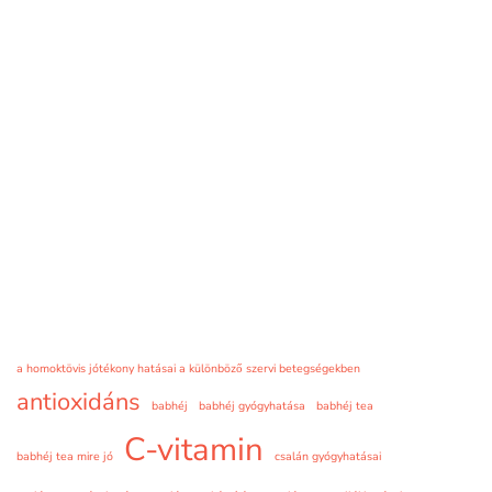
a homoktövis jótékony hatásai a különböző szervi betegségekben
antioxidáns
babhéj
babhéj gyógyhatása
babhéj tea
C-vitamin
babhéj tea mire jó
csalán gyógyhatásai