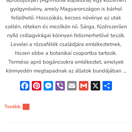
apróbojtorján (Agrimonia eupatoria) egy közismert
gyógynövény, amely Magyarországon is bárhol
fellelhető. Hosszúkás, kecses növénye az utak
szélén, réteken és mezőkön nő. Sárga, füzérszerűen
nyíló csillagvirágai könnyen felismerhetővé teszik.
Levelei a rózsafélék családjára emlékeztetnek,
hiszen ebbe a botanikai csoportba tartozik.
Termése apró bogáncsokra emlékeztet, amelyek
könnyedén megtapadnak az állatok bundájában …
Facebook
Pinterest
Messenger
Viber
Email
Gmail
X
Oss
meg
Tovább