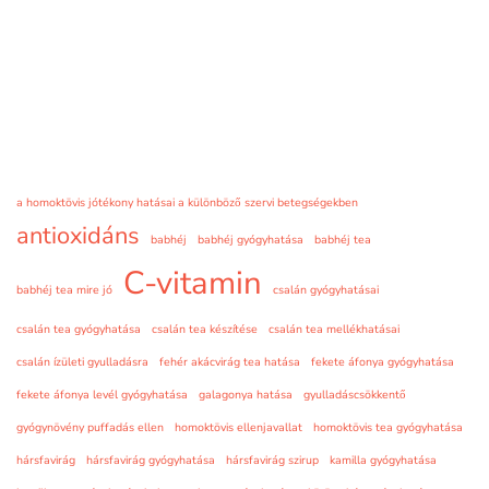
a homoktövis jótékony hatásai a különböző szervi betegségekben
antioxidáns
babhéj
babhéj gyógyhatása
babhéj tea
C-vitamin
babhéj tea mire jó
csalán gyógyhatásai
csalán tea gyógyhatása
csalán tea készítése
csalán tea mellékhatásai
csalán ízületi gyulladásra
fehér akácvirág tea hatása
fekete áfonya gyógyhatása
fekete áfonya levél gyógyhatása
galagonya hatása
gyulladáscsökkentő
gyógynövény puffadás ellen
homoktövis ellenjavallat
homoktövis tea gyógyhatása
hársfavirág
hársfavirág gyógyhatása
hársfavirág szirup
kamilla gyógyhatása