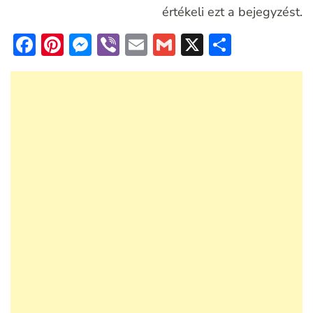
értékeli ezt a bejegyzést.
Facebook
Pinterest
Messenger
Viber
Email
Gmail
X
Ossza
meg