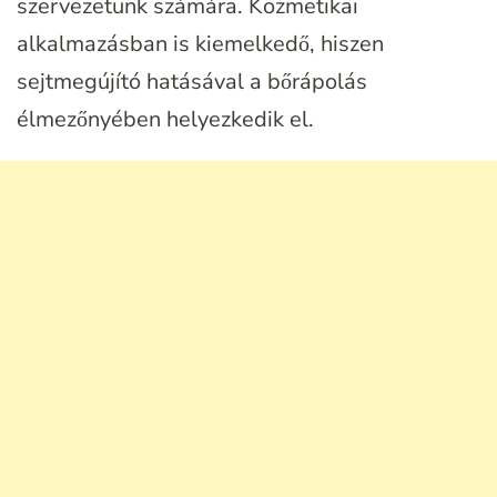
szervezetünk számára. Kozmetikai
alkalmazásban is kiemelkedő, hiszen
sejtmegújító hatásával a bőrápolás
élmezőnyében helyezkedik el.