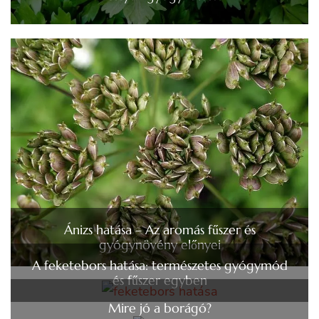
Ánizs hatása – Az aromás fűszer és
gyógynövény előnyei
A feketebors hatása: természetes gyógymód
és fűszer egyben
Mire jó a borágó?