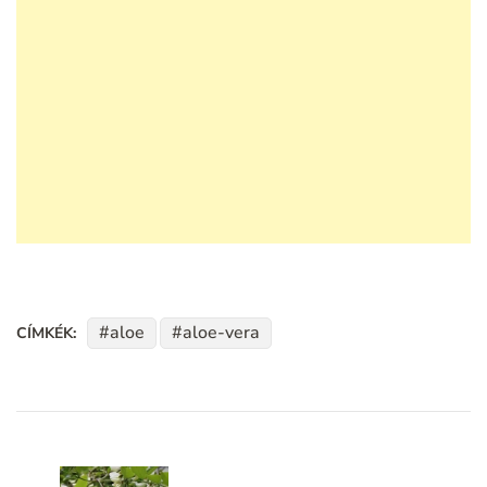
aloe
aloe-vera
CÍMKÉK:
Bejegyzések
navigációja