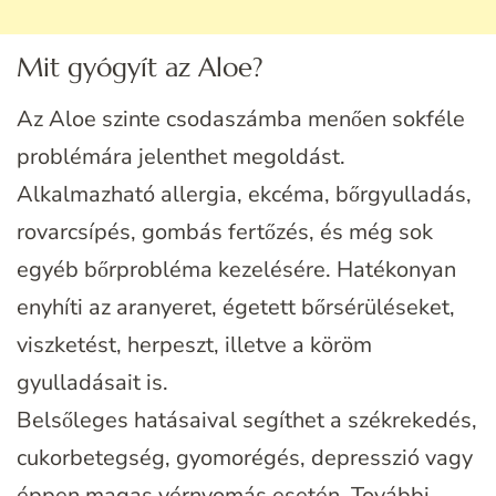
Mit gyógyít az Aloe?
Az Aloe szinte csodaszámba menően sokféle
problémára jelenthet megoldást.
Alkalmazható allergia, ekcéma, bőrgyulladás,
rovarcsípés, gombás fertőzés, és még sok
egyéb bőrprobléma kezelésére. Hatékonyan
enyhíti az aranyeret, égetett bőrsérüléseket,
viszketést, herpeszt, illetve a köröm
gyulladásait is.
Belsőleges hatásaival segíthet a székrekedés,
cukorbetegség, gyomorégés, depresszió vagy
éppen magas vérnyomás esetén. További