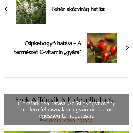
Fehér akácvirág hatása
Csipkebogyó hatása – A
természet C-vitamin „gyára”
Ezek A Témák Is Érdekelhetnek...
Cickafark tea hatása: Az ősi gyógynövény
modern felhasználása a gyomor és a női
egészség támogatására