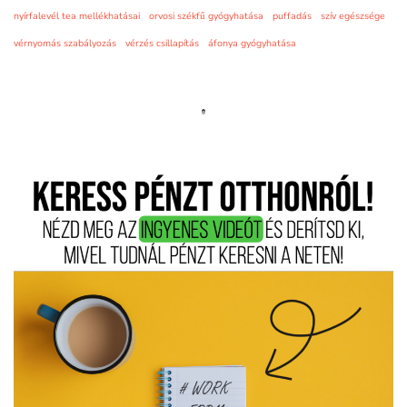
nyírfalevél tea mellékhatásai
orvosi székfű gyógyhatása
puffadás
szív egészsége
vérnyomás szabályozás
vérzés csillapítás
áfonya gyógyhatása