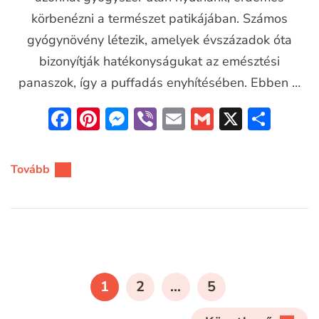
körbenézni a természet patikájában. Számos
gyógynövény létezik, amelyek évszázadok óta
bizonyítják hatékonyságukat az emésztési
panaszok, így a puffadás enyhítésében. Ebben …
Facebook
Pinterest
Messenger
Viber
Email
Gmail
X
Oss
meg
Tovább
Bejegyzések
lapozása
OLDAL
OLDAL
OLDAL
1
2
…
5