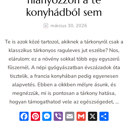
konyhádból sem
március 30, 2026
Te is azok közé tartozol, akiknek a tárkonyról csak a
klasszikus tárkonyos raguleves jut eszébe? Nos,
elárulom: ez a növény sokkal több egy egyszerű
fűszernél. A népi gyógyászatban évszázadok óta
tisztelik, a francia konyhában pedig egyenesen
alapvetés. Ebben a cikkben mélyre ásunk, és
megnézzük, mi is pontosan a tárkony hatása,
hogyan támogathatod vele az egészségedet, …
Facebook
Pinterest
Messenger
Viber
Email
Gmail
X
Oss
meg