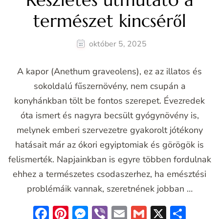
természet kincséről
október 5, 2025
A kapor (Anethum graveolens), ez az illatos és
sokoldalú fűszernövény, nem csupán a
konyhánkban tölt be fontos szerepet. Évezredek
óta ismert és nagyra becsült gyógynövény is,
melynek emberi szervezetre gyakorolt jótékony
hatásait már az ókori egyiptomiak és görögök is
felismerték. Napjainkban is egyre többen fordulnak
ehhez a természetes csodaszerhez, ha emésztési
problémáik vannak, szeretnének jobban …
Facebook
Pinterest
Messenger
Viber
Email
Gmail
X
Oss