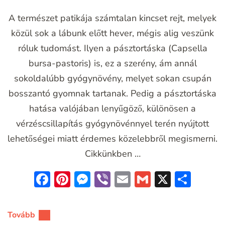
A természet patikája számtalan kincset rejt, melyek
közül sok a lábunk előtt hever, mégis alig veszünk
róluk tudomást. Ilyen a pásztortáska (Capsella
bursa-pastoris) is, ez a szerény, ám annál
sokoldalúbb gyógynövény, melyet sokan csupán
bosszantó gyomnak tartanak. Pedig a pásztortáska
hatása valójában lenyűgöző, különösen a
vérzéscsillapítás gyógynövénnyel terén nyújtott
lehetőségei miatt érdemes közelebbről megismerni.
Cikkünkben …
Facebook
Pinterest
Messenger
Viber
Email
Gmail
X
Oss
meg
Tovább