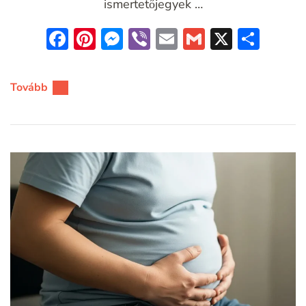
ismertetőjegyek …
Facebook
Pinterest
Messenger
Viber
Email
Gmail
X
Oss
meg
Tovább