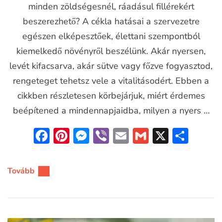
minden zöldségesnél, ráadásul fillérekért
beszerezhető? A cékla hatásai a szervezetre
egészen elképesztőek, élettani szempontból
kiemelkedő növényről beszélünk. Akár nyersen,
levét kifacsarva, akár sütve vagy főzve fogyasztod,
rengeteget tehetsz vele a vitalitásodért. Ebben a
cikkben részletesen körbejárjuk, miért érdemes
beépítened a mindennapjaidba, milyen a nyers …
Facebook
Pinterest
Messenger
Viber
Email
Gmail
X
Oss
meg
Tovább