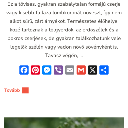
Ez a tövises, gyakran szabálytalan formájú cserje
vagy kisebb fa laza lombkoronát növeszt, így nem
alkot sűrű, zárt árnyékot. Természetes élőhelyei
közé tartoznak a tölgyerdők, az erdőszélek és a
bokros cserjések, de gyakran találkozhatunk vele
legelők szélén vagy vadon növő sövényként is.
Tavasz végén, …
Facebook
Pinterest
Messenger
Viber
Email
Gmail
X
Oss
meg
Tovább