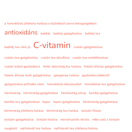
a homoktövis jótékony hatásai a különböző szervi betegségekben
antioxidáns
babhéj
babhéj gyógyhatása
babhéj tea
C-vitamin
babhéj tea mire jó
csalán gyógyhatásai
csalán tea gyógyhatása
csalán tea készítése
csalán tea mellékhatásai
csalán ízületi gyulladásra
fehér akácvirág tea hatása
fekete áfonya gyógyhatása
fekete áfonya levél gyógyhatása
galagonya hatása
gyulladáscsökkentő
gyógynövény puffadás ellen
homoktövis ellenjavallat
homoktövis tea gyógyhatása
hársfavirág
hársfavirág gyógyhatása
hársfavirág szirup
kamilla gyógyhatása
kamilla tea gyógyhatásai
kapor
kapor gyógyhatása
körömvirág gyógyhatása
körömvirág jótékony hatása
körömvirág tea hatása
lestyán fűszer
lestyán gyógyhatása
lestyán hatása
menstruációs vérzés
mibe való a lestyán
nyugtató
nyírfalevél tea hatása
nyírfalevél tea jótékony hatása