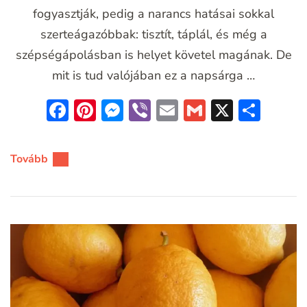
fogyasztják, pedig a narancs hatásai sokkal
szerteágazóbbak: tisztít, táplál, és még a
szépségápolásban is helyet követel magának. De
mit is tud valójában ez a napsárga …
Facebook
Pinterest
Messenger
Viber
Email
Gmail
X
Oss
meg
Tovább