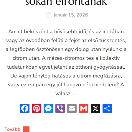
sokan elrontanak
január 15, 2026
Amint beköszönt a hűvösebb idő, és az irodában
vagy az óvodában felüti a fejét az első tüsszentés,
a legtöbben ösztönösen egy dolog után nyúlunk: a
citrom után. A mézes-citromos tea a kollektív
tudatunkban egyet jelent az otthoni gyógyítással.
De vajon tényleg hatásos a citrom megfázásra,
vagy ez csupán egy jól hangzó népi hiedelem? A
válasz: …
Facebook
Pinterest
Messenger
Viber
Email
Gmail
X
Oss
meg
Tovább