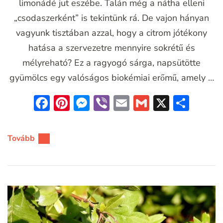
limonádé jut eszébe. Talán még a nátha elleni
„csodaszerként” is tekintünk rá. De vajon hányan
vagyunk tisztában azzal, hogy a citrom jótékony
hatása a szervezetre mennyire sokrétű és
mélyreható? Ez a ragyogó sárga, napsütötte
gyümölcs egy valóságos biokémiai erőmű, amely …
Facebook
Pinterest
Messenger
Viber
Email
Gmail
X
Oss
meg
Tovább