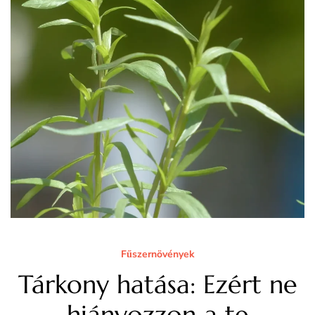
Fűszernövények
Tárkony hatása: Ezért ne
hiányozzon a te