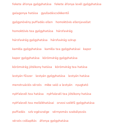
fekete áfonya gyógyhatása
fekete áfonya levél gyógyhatása
galagonya hatása
gyulladáscsökkentő
gyógynövény puffadás ellen
homoktövis ellenjavallat
homoktövis tea gyógyhatása
hársfavirág
hársfavirág gyógyhatása
hársfavirág szirup
kamilla gyógyhatása
kamilla tea gyógyhatásai
kapor
kapor gyógyhatása
körömvirág gyógyhatása
körömvirág jótékony hatása
körömvirág tea hatása
lestyán fűszer
lestyán gyógyhatása
lestyán hatása
menstruációs vérzés
mibe való a lestyán
nyugtató
nyírfalevél tea hatása
nyírfalevél tea jótékony hatása
nyírfalevél tea mellékhatásai
orvosi székfű gyógyhatása
puffadás
szív egészsége
vérnyomás szabályozás
vérzés csillapítás
áfonya gyógyhatása