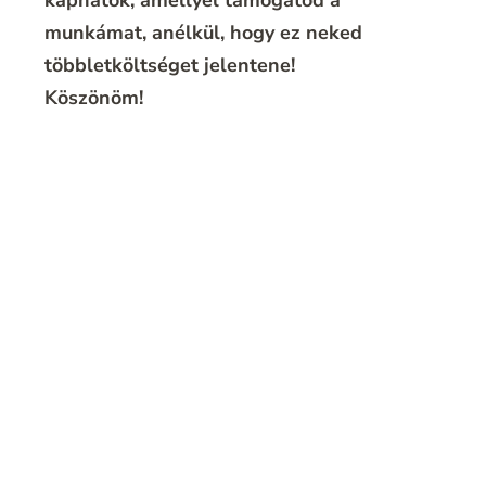
kaphatok, amellyel támogatod a
munkámat, anélkül, hogy ez neked
többletköltséget jelentene!
Köszönöm!