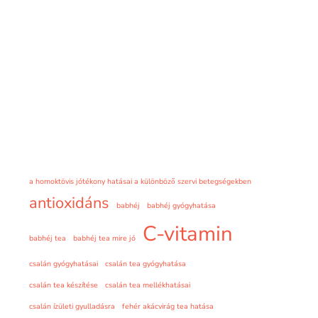
a homoktövis jótékony hatásai a különböző szervi betegségekben
antioxidáns
babhéj
babhéj gyógyhatása
C-vitamin
babhéj tea
babhéj tea mire jó
csalán gyógyhatásai
csalán tea gyógyhatása
csalán tea készítése
csalán tea mellékhatásai
csalán ízületi gyulladásra
fehér akácvirág tea hatása