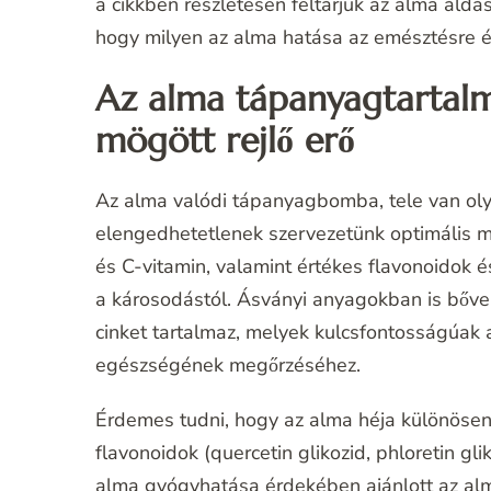
a cikkben részletesen feltárjuk az alma áldá
hogy milyen az alma hatása az emésztésre és
Az alma tápanyagtartalm
mögött rejlő erő
Az alma valódi tápanyagbomba, tele van oly
elengedhetetlenek szervezetünk optimális 
és C-vitamin, valamint értékes flavonoidok é
a károsodástól. Ásványi anyagokban is bővel
cinket tartalmaz, melyek kulcsfontosságúak
egészségének megőrzéséhez.
Érdemes tudni, hogy az alma héja különösen
flavonoidok (quercetin glikozid, phloretin gl
alma gyógyhatása érdekében ajánlott az a