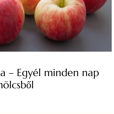
a – Egyél minden nap
ölcsből