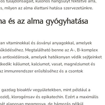
sos tulajdonságait, különös hangsúlyt fektetve arra,
, milyen az alma élettani hatása szervezetünkre.
a és az alma gyógyhatása
an vitaminokkal és ásványi anyagokkal, amelyek
működéséhez. Megtalálható benne az A-, B-komplex
s antioxidánsok, amelyek hatékonyan védik sejtjeinket
kedik: káliumot, kalciumot, vasat, magnéziumot és
 az immunrendszer erősítéséhez és a csontok
 gazdag bioaktív vegyületekben, mint például a
ikozid), klorogénsav és epikatechin. Ezért a maximális
lmát alaposan megmosva, de hámozás nélkül