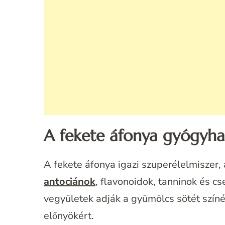
A fekete áfonya gyógyhat
A fekete áfonya igazi szuperélelmiszer,
antociánok
, flavonoidok, tanninok és c
vegyületek adják a gyümölcs sötét színé
előnyökért.