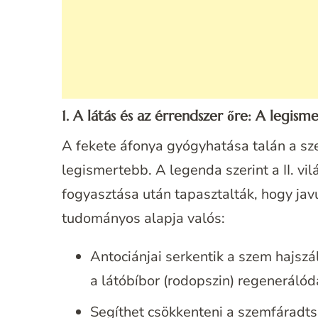
1. A látás és az érrendszer őre: A legis
A fekete áfonya gyógyhatása talán a sz
legismertebb. A legenda szerint a II. vi
fogyasztása után tapasztalták, hogy javu
tudományos alapja valós:
Antociánjai serkentik a szem hajszál
a látóbíbor (rodopszin) regenerálód
Segíthet csökkenteni a szemfáradt