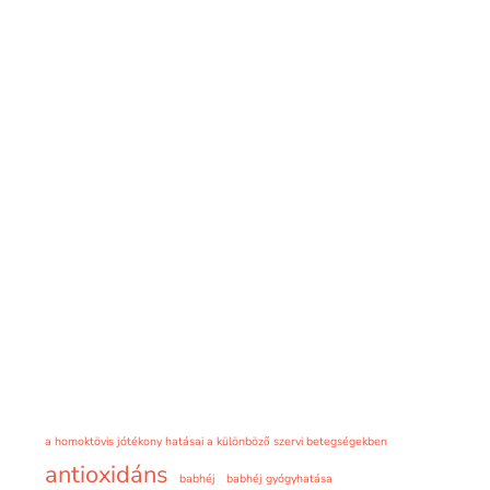
a homoktövis jótékony hatásai a különböző szervi betegségekben
antioxidáns
babhéj
babhéj gyógyhatása