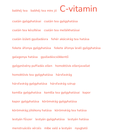
C-vitamin
babhéj tea
babhéj tea mire jó
csalán gyógyhatásai
csalán tea gyógyhatása
csalán tea készítése
csalán tea mellékhatásai
csalán ízületi gyulladásra
fehér akácvirág tea hatása
fekete áfonya gyógyhatása
fekete áfonya levél gyógyhatása
galagonya hatása
gyulladáscsökkentő
gyógynövény puffadás ellen
homoktövis ellenjavallat
homoktövis tea gyógyhatása
hársfavirág
hársfavirág gyógyhatása
hársfavirág szirup
kamilla gyógyhatása
kamilla tea gyógyhatásai
kapor
kapor gyógyhatása
körömvirág gyógyhatása
körömvirág jótékony hatása
körömvirág tea hatása
lestyán fűszer
lestyán gyógyhatása
lestyán hatása
menstruációs vérzés
mibe való a lestyán
nyugtató