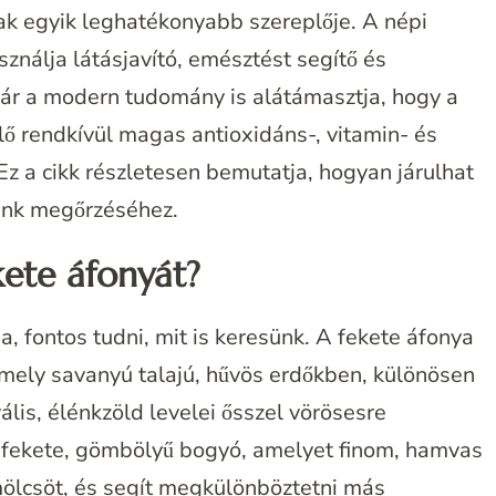
k egyik leghatékonyabb szereplője. A népi
ználja látásjavító, emésztést segítő és
ár a modern tudomány is alátámasztja, hogy a
lő rendkívül magas antioxidáns-, vitamin- és
z a cikk részletesen bemutatja, hogyan járulhat
ünk megőrzéséhez.
kete áfonyát?
 fontos tudni, mit is keresünk. A fekete áfonya
mely savanyú talajú, hűvös erdőkben, különösen
lis, élénkzöld levelei ősszel vörösesre
sfekete, gömbölyű bogyó, amelyet finom, hamvas
mölcsöt, és segít megkülönböztetni más