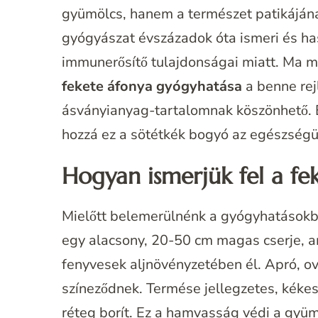
gyümölcs, hanem a természet patikájána
gyógyászat évszázadok óta ismeri és has
immunerősítő tulajdonságai miatt. Ma m
fekete áfonya gyógyhatása
a benne rej
ásványianyag-tartalomnak köszönhető. E
hozzá ez a sötétkék bogyó az egészség
Hogyan ismerjük fel a fe
Mielőtt belemerülnénk a gyógyhatásokba,
egy alacsony, 20-50 cm magas cserje, a
fenyvesek aljnövényzetében él. Apró, ová
színeződnek. Termése jellegzetes, kéke
réteg borít. Ez a hamvasság védi a gyü