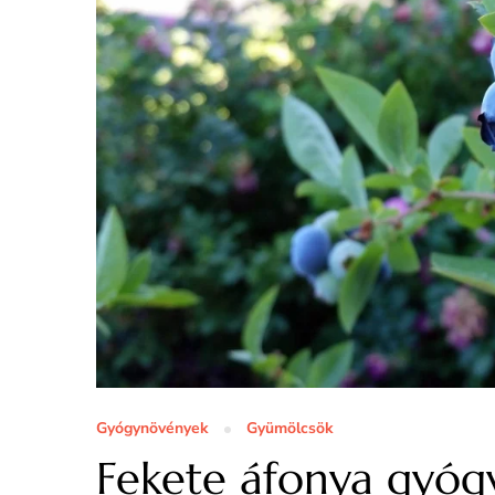
Gyógynövények
Gyümölcsök
Fekete áfonya gyóg