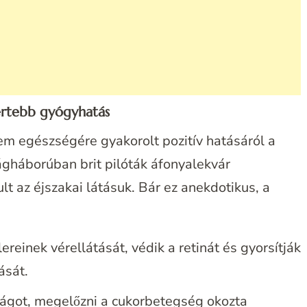
mertebb gyógyhatás
em egészségére gyakorolt pozitív hatásáról a
lágháborúban brit pilóták áfonyalekvár
lt az éjszakai látásuk. Bár ez anekdotikus, a
ereinek vérellátását, védik a retinát és gyorsítják
ását.
ságot, megelőzni a cukorbetegség okozta