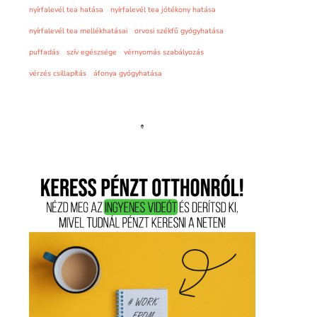
nyírfalevél tea hatása
nyírfalevél tea jótékony hatása
nyírfalevél tea mellékhatásai
orvosi székfű gyógyhatása
puffadás
szív egészsége
vérnyomás szabályozás
vérzés csillapítás
áfonya gyógyhatása