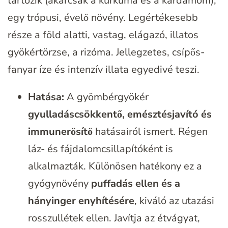
tartozik (akárcsak a kurkuma és a kardamom),
egy trópusi, évelő növény. Legértékesebb
része a föld alatti, vastag, elágazó, illatos
gyökértörzse, a rizóma. Jellegzetes, csípős-
fanyar íze és intenzív illata egyedivé teszi.
Hatása:
A gyömbérgyökér
gyulladáscsökkentő, emésztésjavító és
immunerősítő
hatásairól ismert. Régen
láz- és fájdalomcsillapítóként is
alkalmazták. Különösen hatékony ez a
gyógynövény
puffadás ellen és a
hányinger enyhítésére
, kiváló az utazási
rosszullétek ellen. Javítja az étvágyat,