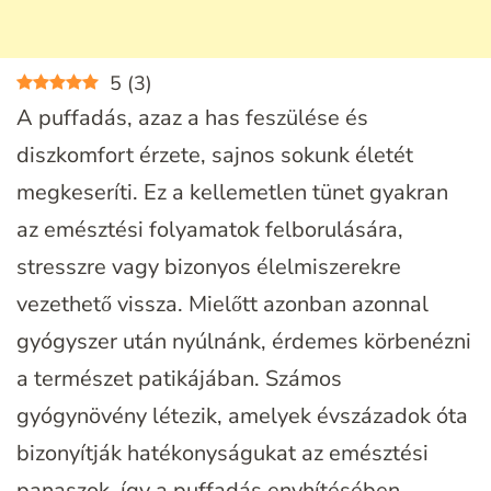
5
(
3
)
A puffadás, azaz a has feszülése és
diszkomfort érzete, sajnos sokunk életét
megkeseríti. Ez a kellemetlen tünet gyakran
az emésztési folyamatok felborulására,
stresszre vagy bizonyos élelmiszerekre
vezethető vissza. Mielőtt azonban azonnal
gyógyszer után nyúlnánk, érdemes körbenézni
a természet patikájában. Számos
gyógynövény létezik, amelyek évszázadok óta
bizonyítják hatékonyságukat az emésztési
panaszok, így a puffadás enyhítésében.