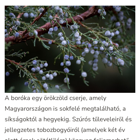
A boróka egy örökzöld cserje, amely
Magyarországon is sokfelé megtalálható, a
síkságoktól a hegyekig. Szúrós tűleveleiről és
jellegzetes tobozbogyóiról (amelyek két év