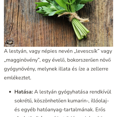
A lestyán, vagy népies nevén „levescsík” vagy
„magginövény”, egy évelő, bokorszerűen növő
gyógynövény, melynek illata és íze a zellerre
emlékeztet.
Hatása:
A lestyán gyógyhatása rendkívül
sokrétű, köszönhetően kumarin-, illóolaj-
és egyéb hatóanyag-tartalmának. Erős