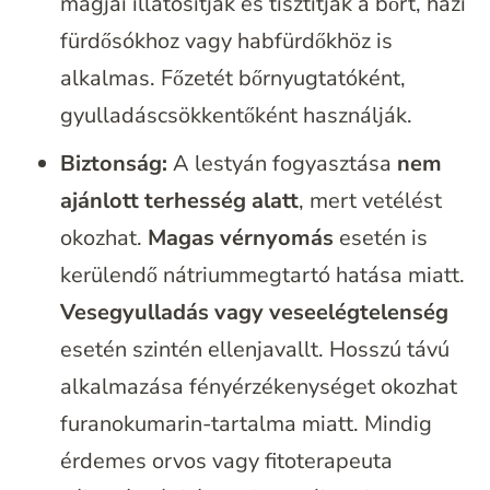
magjai illatosítják és tisztítják a bőrt, házi
fürdősókhoz vagy habfürdőkhöz is
alkalmas. Főzetét bőrnyugtatóként,
gyulladáscsökkentőként használják.
Biztonság:
A lestyán fogyasztása
nem
ajánlott terhesség alatt
, mert vetélést
okozhat.
Magas vérnyomás
esetén is
kerülendő nátriummegtartó hatása miatt.
Vesegyulladás vagy veseelégtelenség
esetén szintén ellenjavallt. Hosszú távú
alkalmazása fényérzékenységet okozhat
furanokumarin-tartalma miatt. Mindig
érdemes orvos vagy fitoterapeuta