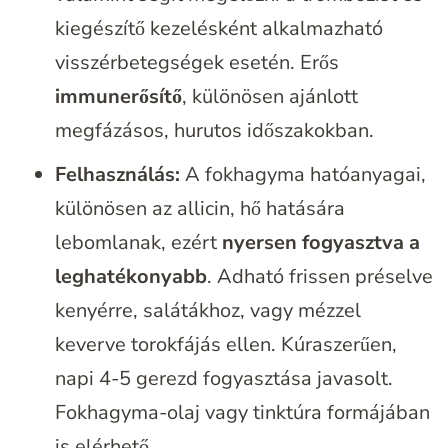
kiegészítő kezelésként alkalmazható
visszérbetegségek esetén. Erős
immunerősítő
, különösen ajánlott
megfázásos, hurutos időszakokban.
Felhasználás:
A fokhagyma hatóanyagai,
különösen az allicin, hő hatására
lebomlanak, ezért
nyersen fogyasztva a
leghatékonyabb
. Adható frissen préselve
kenyérre, salátákhoz, vagy mézzel
keverve torokfájás ellen. Kúraszerűen,
napi 4-5 gerezd fogyasztása javasolt.
Fokhagyma-olaj vagy tinktúra formájában
is elérhető.