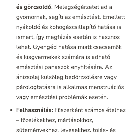
és görcsoldó
. Melegségérzetet ad a
gyomornak, segíti az emésztést. Emellett
nyákoldó és köhögéscsillapító hatása is
ismert, így megfázás esetén is hasznos
lehet. Gyengéd hatása miatt csecsemők
és kisgyermekek számára is adható
emésztési panaszok enyhítésére. Az
ánizsolaj külsőleg bedörzsölésre vagy
párologtatásra is alkalmas menstruációs
vagy emésztési problémák esetén.
Felhasználás:
Fűszerként számos ételhez
– főzelékekhez, mártásokhoz,
süteményekhez, levesekhez, tojás- és