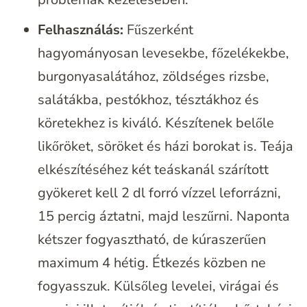
Felhasználás:
Fűszerként
hagyományosan levesekbe, főzelékekbe,
burgonyasalátához, zöldséges rizsbe,
salátákba, pestókhoz, tésztákhoz és
köretekhez is kiváló. Készítenek belőle
likőröket, söröket és házi borokat is. Teája
elkészítéséhez két teáskanál szárított
gyökeret kell 2 dl forró vízzel leforrázni,
15 percig áztatni, majd leszűrni. Naponta
kétszer fogyasztható, de kúraszerűen
maximum 4 hétig. Étkezés közben ne
fogyasszuk. Külsőleg levelei, virágai és