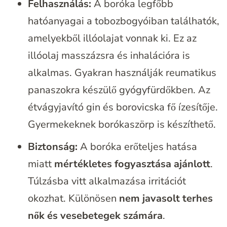
Felhasználás:
A boróka legfőbb
hatóanyagai a tobozbogyóiban találhatók,
amelyekből illóolajat vonnak ki. Ez az
illóolaj masszázsra és inhalációra is
alkalmas. Gyakran használják reumatikus
panaszokra készülő gyógyfürdőkben. Az
étvágyjavító gin és borovicska fő ízesítője.
Gyermekeknek borókaszörp is készíthető.
Biztonság:
A boróka erőteljes hatása
miatt
mértékletes fogyasztása ajánlott
.
Túlzásba vitt alkalmazása irritációt
okozhat. Különösen
nem javasolt terhes
nők és vesebetegek számára
.