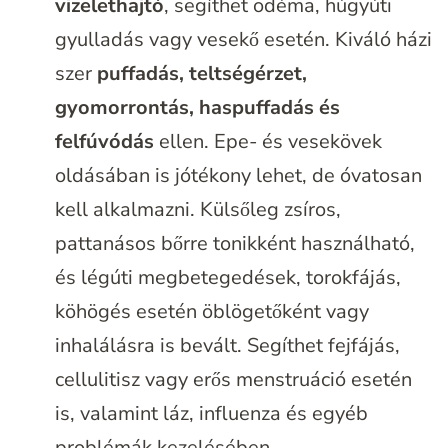
vizelethajtó
, segíthet ödéma, húgyúti
gyulladás vagy vesekő esetén. Kiváló házi
szer
puffadás, teltségérzet,
gyomorrontás, haspuffadás és
felfúvódás
ellen. Epe- és vesekövek
oldásában is jótékony lehet, de óvatosan
kell alkalmazni. Külsőleg zsíros,
pattanásos bőrre tonikként használható,
és légúti megbetegedések, torokfájás,
köhögés esetén öblögetőként vagy
inhalálásra is bevált. Segíthet fejfájás,
cellulitisz vagy erős menstruáció esetén
is, valamint láz, influenza és egyéb
problémák kezelésében.