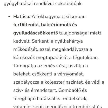
gyógyhatásai rendkívül sokoldalúak.
Hatása:
A fokhagyma elsősorban
fertőtlenítő, baktériumölő és
gyulladáscsökkentő
tulajdonságai miatt
kedvelt. Serkenti a nyálkahártya
működését, ezzel megakadályozza a
kórokozók megtapadását a légutakban.
Támogatja az emésztést, tisztítja a
beleket, csökkenti a vérnyomást,
szabályozza a koleszterinszintet, és védi a
szív- és érrendszert. Gombaölő és
féreghajtó hatással is rendelkezik,
valamint segít megelőzni a trombózist és