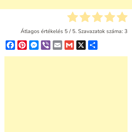
Átlagos értékelés
5
/ 5. Szavazatok száma:
3
Facebook
Pinterest
Messenger
Viber
Email
Gmail
X
Ossza
meg