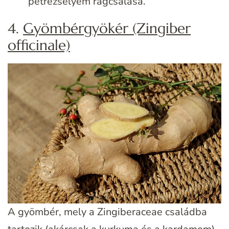
petrezselyem rágcsálása.
4.
Gyömbérgyökér (Zingiber
officinale)
A gyömbér, mely a Zingiberaceae családba