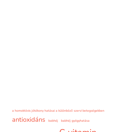
a homoktövis jótékony hatásai a különböző szervi betegségekben
antioxidáns
babhéj
babhéj gyógyhatása