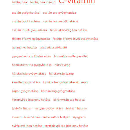
C-vitamin
babhéj tea
babhéj tea mire jó
csalán gyógyhatásai
csalán tea gyógyhatása
csalán tea készítése
csalán tea mellékhatásai
csalán ízületi gyulladásra
fehér akácvirág tea hatása
fekete áfonya gyógyhatása
fekete áfonya levél gyógyhatása
galagonya hatása
gyulladáscsökkentő
gyógynövény puffadás ellen
homoktövis ellenjavallat
homoktövis tea gyógyhatása
hársfavirág
hársfavirág gyógyhatása
hársfavirág szirup
kamilla gyógyhatása
kamilla tea gyógyhatásai
kapor
kapor gyógyhatása
körömvirág gyógyhatása
körömvirág jótékony hatása
körömvirág tea hatása
lestyán fűszer
lestyán gyógyhatása
lestyán hatása
menstruációs vérzés
mibe való a lestyán
nyugtató
nyírfalevél tea hatása
nyírfalevél tea jótékony hatása