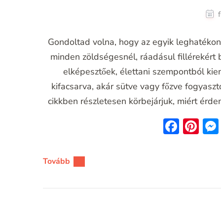
Gondoltad volna, hogy az egyik leghatékon
minden zöldségesnél, ráadásul fillérekért
elképesztőek, élettani szempontból kie
kifacsarva, akár sütve vagy főzve fogyaszt
cikkben részletesen körbejárjuk, miért ér
Face
Pin
Tovább