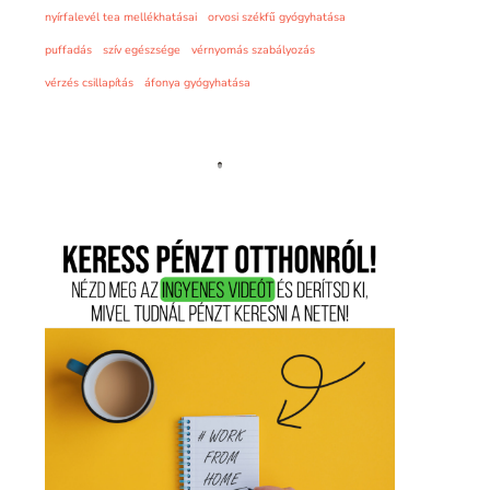
nyírfalevél tea mellékhatásai
orvosi székfű gyógyhatása
puffadás
szív egészsége
vérnyomás szabályozás
vérzés csillapítás
áfonya gyógyhatása