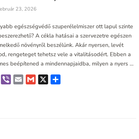
február 23, 2026
yabb egészségvédő szuperélelmiszer ott lapul szinte
 beszerezhető? A cékla hatásai a szervezetre egészen
melkedő növényről beszélünk. Akár nyersen, levét
od, rengeteget tehetsz vele a vitalitásodért. Ebben a
demes beépítened a mindennapjaidba, milyen a nyers …
book
terest
Messenger
Viber
Email
Gmail
X
Ossza
meg