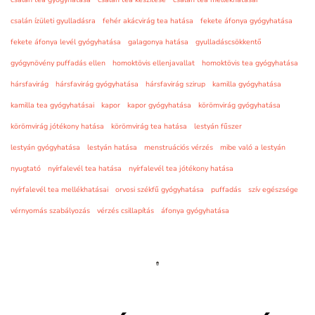
csalán ízületi gyulladásra
fehér akácvirág tea hatása
fekete áfonya gyógyhatása
fekete áfonya levél gyógyhatása
galagonya hatása
gyulladáscsökkentő
gyógynövény puffadás ellen
homoktövis ellenjavallat
homoktövis tea gyógyhatása
hársfavirág
hársfavirág gyógyhatása
hársfavirág szirup
kamilla gyógyhatása
kamilla tea gyógyhatásai
kapor
kapor gyógyhatása
körömvirág gyógyhatása
körömvirág jótékony hatása
körömvirág tea hatása
lestyán fűszer
lestyán gyógyhatása
lestyán hatása
menstruációs vérzés
mibe való a lestyán
nyugtató
nyírfalevél tea hatása
nyírfalevél tea jótékony hatása
nyírfalevél tea mellékhatásai
orvosi székfű gyógyhatása
puffadás
szív egészsége
vérnyomás szabályozás
vérzés csillapítás
áfonya gyógyhatása