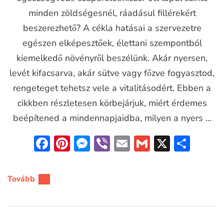
minden zöldségesnél, ráadásul fillérekért
beszerezhető? A cékla hatásai a szervezetre
egészen elképesztőek, élettani szempontból
kiemelkedő növényről beszélünk. Akár nyersen,
levét kifacsarva, akár sütve vagy főzve fogyasztod,
rengeteget tehetsz vele a vitalitásodért. Ebben a
cikkben részletesen körbejárjuk, miért érdemes
beépítened a mindennapjaidba, milyen a nyers …
Facebook
Pinterest
Messenger
Viber
Email
Gmail
X
Oss
meg
Tovább