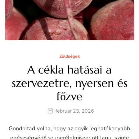
Zöldségek
A cékla hatásai a
szervezetre, nyersen és
főzve
február 23, 2026
Gondoltad volna, hogy az egyik leghatékonyabb
egészségvédő szuperélelmiszer ott lapul szinte