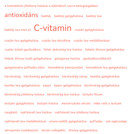
a homoktövis jótékony hatásai a különböző szervi betegségekben
antioxidáns
babhéj
babhéj gyógyhatása
babhéj tea
C-vitamin
babhéj tea mire jó
csalán gyógyhatásai
csalán tea gyógyhatása
csalán tea készítése
csalán tea mellékhatásai
csalán ízületi gyulladásra
fehér akácvirág tea hatása
fekete áfonya gyógyhatása
fekete áfonya levél gyógyhatása
galagonya hatása
gyulladáscsökkentő
gyógynövény puffadás ellen
homoktövis ellenjavallat
homoktövis tea gyógyhatása
hársfavirág
hársfavirág gyógyhatása
hársfavirág szirup
kamilla gyógyhatása
kamilla tea gyógyhatásai
kapor
kapor gyógyhatása
körömvirág gyógyhatása
körömvirág jótékony hatása
körömvirág tea hatása
lestyán fűszer
lestyán gyógyhatása
lestyán hatása
menstruációs vérzés
mibe való a lestyán
nyugtató
nyírfalevél tea hatása
nyírfalevél tea jótékony hatása
nyírfalevél tea mellékhatásai
orvosi székfű gyógyhatása
puffadás
szív egészsége
vérnyomás szabályozás
vérzés csillapítás
áfonya gyógyhatása