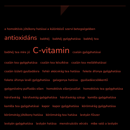
a homoktövis jótékony hatásai a különböző szervi betegségekben
antioxidáns
babhéj
babhéj gyógyhatása
babhéj tea
C-vitamin
babhéj tea mire jó
csalán gyógyhatásai
csalán tea gyógyhatása
csalán tea készítése
csalán tea mellékhatásai
csalán ízületi gyulladásra
fehér akácvirág tea hatása
fekete áfonya gyógyhatása
fekete áfonya levél gyógyhatása
galagonya hatása
gyulladáscsökkentő
gyógynövény puffadás ellen
homoktövis ellenjavallat
homoktövis tea gyógyhatása
hársfavirág
hársfavirág gyógyhatása
hársfavirág szirup
kamilla gyógyhatása
kamilla tea gyógyhatásai
kapor
kapor gyógyhatása
körömvirág gyógyhatása
körömvirág jótékony hatása
körömvirág tea hatása
lestyán fűszer
lestyán gyógyhatása
lestyán hatása
menstruációs vérzés
mibe való a lestyán