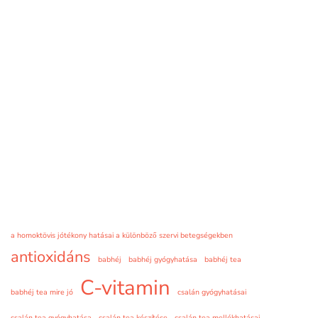
a homoktövis jótékony hatásai a különböző szervi betegségekben
antioxidáns
babhéj
babhéj gyógyhatása
babhéj tea
C-vitamin
babhéj tea mire jó
csalán gyógyhatásai
csalán tea gyógyhatása
csalán tea készítése
csalán tea mellékhatásai