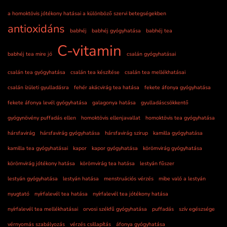
a homoktövis jótékony hatásai a különböző szervi betegségekben
antioxidáns
babhéj
babhéj gyógyhatása
babhéj tea
C-vitamin
babhéj tea mire jó
csalán gyógyhatásai
csalán tea gyógyhatása
csalán tea készítése
csalán tea mellékhatásai
csalán ízületi gyulladásra
fehér akácvirág tea hatása
fekete áfonya gyógyhatása
fekete áfonya levél gyógyhatása
galagonya hatása
gyulladáscsökkentő
gyógynövény puffadás ellen
homoktövis ellenjavallat
homoktövis tea gyógyhatása
hársfavirág
hársfavirág gyógyhatása
hársfavirág szirup
kamilla gyógyhatása
kamilla tea gyógyhatásai
kapor
kapor gyógyhatása
körömvirág gyógyhatása
körömvirág jótékony hatása
körömvirág tea hatása
lestyán fűszer
lestyán gyógyhatása
lestyán hatása
menstruációs vérzés
mibe való a lestyán
nyugtató
nyírfalevél tea hatása
nyírfalevél tea jótékony hatása
nyírfalevél tea mellékhatásai
orvosi székfű gyógyhatása
puffadás
szív egészsége
vérnyomás szabályozás
vérzés csillapítás
áfonya gyógyhatása