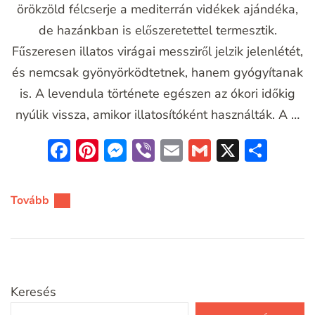
örökzöld félcserje a mediterrán vidékek ajándéka,
de hazánkban is előszeretettel termesztik.
Fűszeresen illatos virágai messziről jelzik jelenlétét,
és nemcsak gyönyörködtetnek, hanem gyógyítanak
is. A levendula története egészen az ókori időkig
nyúlik vissza, amikor illatosítóként használták. A …
Facebook
Pinterest
Messenger
Viber
Email
Gmail
X
Oss
meg
Tovább
Keresés