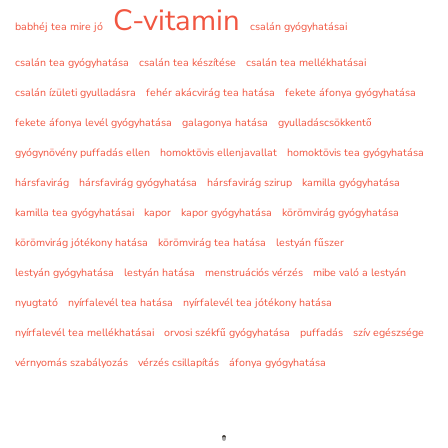
C-vitamin
babhéj tea mire jó
csalán gyógyhatásai
csalán tea gyógyhatása
csalán tea készítése
csalán tea mellékhatásai
csalán ízületi gyulladásra
fehér akácvirág tea hatása
fekete áfonya gyógyhatása
fekete áfonya levél gyógyhatása
galagonya hatása
gyulladáscsökkentő
gyógynövény puffadás ellen
homoktövis ellenjavallat
homoktövis tea gyógyhatása
hársfavirág
hársfavirág gyógyhatása
hársfavirág szirup
kamilla gyógyhatása
kamilla tea gyógyhatásai
kapor
kapor gyógyhatása
körömvirág gyógyhatása
körömvirág jótékony hatása
körömvirág tea hatása
lestyán fűszer
lestyán gyógyhatása
lestyán hatása
menstruációs vérzés
mibe való a lestyán
nyugtató
nyírfalevél tea hatása
nyírfalevél tea jótékony hatása
nyírfalevél tea mellékhatásai
orvosi székfű gyógyhatása
puffadás
szív egészsége
vérnyomás szabályozás
vérzés csillapítás
áfonya gyógyhatása