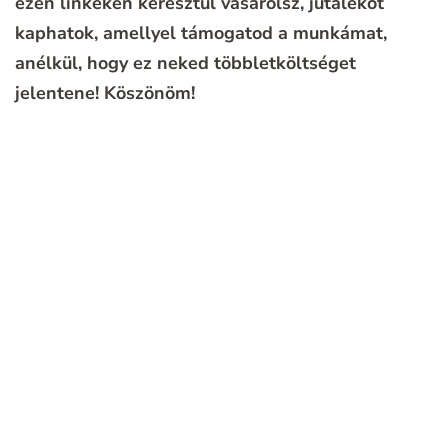
ezen linkeken keresztül vásárolsz, jutalékot
kaphatok, amellyel támogatod a munkámat,
anélkül, hogy ez neked többletköltséget
jelentene!
Köszönöm!