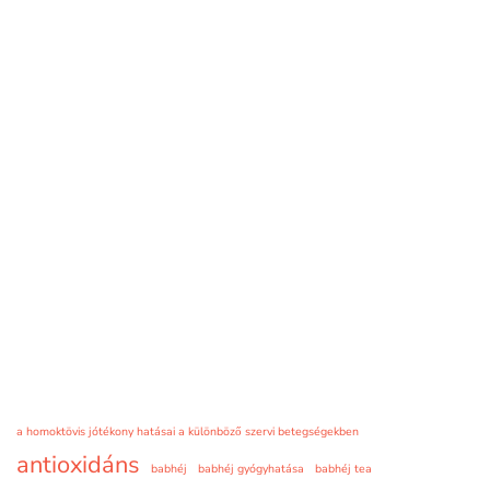
a homoktövis jótékony hatásai a különböző szervi betegségekben
antioxidáns
babhéj
babhéj gyógyhatása
babhéj tea