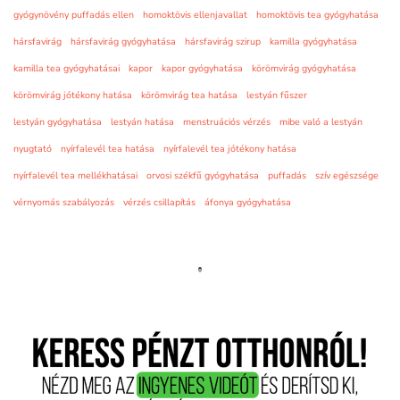
gyógynövény puffadás ellen
homoktövis ellenjavallat
homoktövis tea gyógyhatása
hársfavirág
hársfavirág gyógyhatása
hársfavirág szirup
kamilla gyógyhatása
kamilla tea gyógyhatásai
kapor
kapor gyógyhatása
körömvirág gyógyhatása
körömvirág jótékony hatása
körömvirág tea hatása
lestyán fűszer
lestyán gyógyhatása
lestyán hatása
menstruációs vérzés
mibe való a lestyán
nyugtató
nyírfalevél tea hatása
nyírfalevél tea jótékony hatása
nyírfalevél tea mellékhatásai
orvosi székfű gyógyhatása
puffadás
szív egészsége
vérnyomás szabályozás
vérzés csillapítás
áfonya gyógyhatása