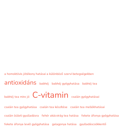
a homoktövis jótékony hatásai a különböző szervi betegségekben
antioxidáns
babhéj
babhéj gyógyhatása
babhéj tea
C-vitamin
babhéj tea mire jó
csalán gyógyhatásai
csalán tea gyógyhatása
csalán tea készítése
csalán tea mellékhatásai
csalán ízületi gyulladásra
fehér akácvirág tea hatása
fekete áfonya gyógyhatása
fekete áfonya levél gyógyhatása
galagonya hatása
gyulladáscsökkentő